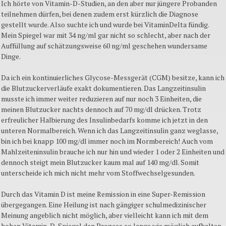
Ich hörte von Vitamin-D-Studien, an den aber nur jüngere Probanden
teilnehmen dürfen, bei denen zudem erst kürzlich die Diagnose
gestellt wurde. Also suchte ich und wurde bei VitaminDelta fündig.
Mein Spiegel war mit 34 ng/ml gar nicht so schlecht, aber nach der
Auffüllung auf schätzungsweise 60 ng/ml geschehen wundersame
Dinge.
Da ich ein kontinuierliches Glycose-Messgerät (CGM) besitze, kann ich
die Blutzuckerverläufe exakt dokumentieren. Das Langzeitinsulin
musste ich immer weiter reduzieren auf nur noch 3 Einheiten, die
meinen Blutzucker nachts dennoch auf 70 mg/dl drücken. Trotz
erfreulicher Halbierung des Insulinbedarfs komme ich jetzt in den
unteren Normalbereich. Wenn ich das Langzeitinsulin ganz weglasse,
bin ich bei knapp 100 mg/dl immer noch im Normbereich! Auch vom
Mahlzeiteninsulin brauche ich nur hin und wieder 1 oder 2 Einheiten und
dennoch steigt mein Blutzucker kaum mal auf 140 mg/dl. Somit
unterscheide ich mich nicht mehr vom Stoffwechselgesunden.
Durch das Vitamin D ist meine Remission in eine Super-Remission
übergegangen. Eine Heilung ist nach gängiger schulmedizinischer
Meinung angeblich nicht möglich, aber vielleicht kann ich mit dem
hohen Vitamin-D-Spiegel den Prozess so lange wie möglich aufhalten.