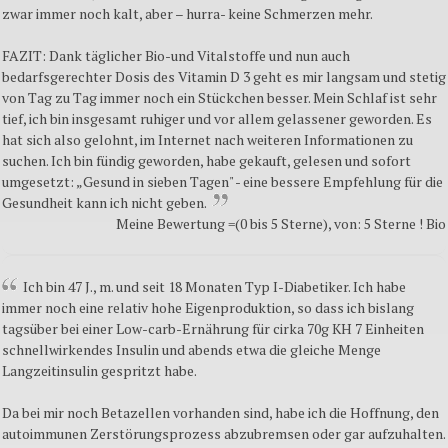
zwar immer noch kalt, aber – hurra- keine Schmerzen mehr.
FAZIT: Dank täglicher Bio-und Vitalstoffe und nun auch
bedarfsgerechter Dosis des Vitamin D 3 geht es mir langsam und stetig
von Tag zu Tag immer noch ein Stückchen besser. Mein Schlaf ist sehr
tief, ich bin insgesamt ruhiger und vor allem gelassener geworden. Es
hat sich also gelohnt, im Internet nach weiteren Informationen zu
suchen. Ich bin fündig geworden, habe gekauft, gelesen und sofort
umgesetzt: „Gesund in sieben Tagen" - eine bessere Empfehlung für die
Gesundheit kann ich nicht geben.
Meine Bewertung =(0 bis 5 Sterne), von: 5 Sterne ! Bio
Ich bin 47 J., m. und seit 18 Monaten Typ I-Diabetiker. Ich habe
immer noch eine relativ hohe Eigenproduktion, so dass ich bislang
tagsüber bei einer Low-carb-Ernährung für cirka 70g KH 7 Einheiten
schnellwirkendes Insulin und abends etwa die gleiche Menge
Langzeitinsulin gespritzt habe.
Da bei mir noch Betazellen vorhanden sind, habe ich die Hoffnung, den
autoimmunen Zerstörungsprozess abzubremsen oder gar aufzuhalten.