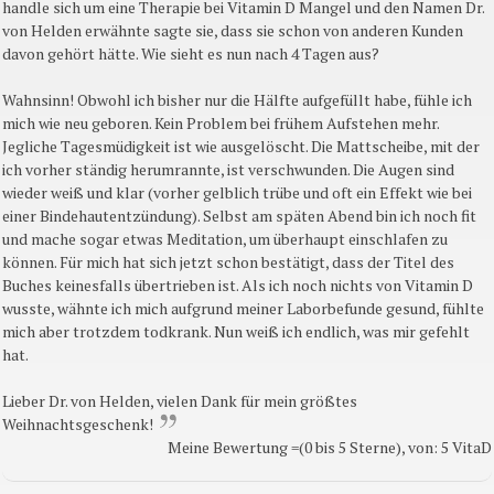
handle sich um eine Therapie bei Vitamin D Mangel und den Namen Dr.
von Helden erwähnte sagte sie, dass sie schon von anderen Kunden
davon gehört hätte. Wie sieht es nun nach 4 Tagen aus?
Wahnsinn! Obwohl ich bisher nur die Hälfte aufgefüllt habe, fühle ich
mich wie neu geboren. Kein Problem bei frühem Aufstehen mehr.
Jegliche Tagesmüdigkeit ist wie ausgelöscht. Die Mattscheibe, mit der
ich vorher ständig herumrannte, ist verschwunden. Die Augen sind
wieder weiß und klar (vorher gelblich trübe und oft ein Effekt wie bei
einer Bindehautentzündung). Selbst am späten Abend bin ich noch fit
und mache sogar etwas Meditation, um überhaupt einschlafen zu
können. Für mich hat sich jetzt schon bestätigt, dass der Titel des
Buches keinesfalls übertrieben ist. Als ich noch nichts von Vitamin D
wusste, wähnte ich mich aufgrund meiner Laborbefunde gesund, fühlte
mich aber trotzdem todkrank. Nun weiß ich endlich, was mir gefehlt
hat.
Lieber Dr. von Helden, vielen Dank für mein größtes
Weihnachtsgeschenk!
Meine Bewertung =(0 bis 5 Sterne), von: 5 VitaD