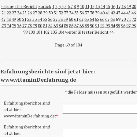
<< jüngster Bericht
zurück
1
2
3
4
5
6
7
8
9
10
11
12
13
14
15
16
17
18
19
20
21
22
23
24
25
26
27
28
29
30
31
32
33
34
35
36
37
38
39
40
41
42
43
44
45
46
47
48
49
50
51
52
53
54
55
56
57
58
59
60
61
62
63
64
65
66
67
68
69
70
71
72
73
74
75
76
77
78
79
80
81
82
83
84
85
86
87
88
89
90
91
92
93
94
95
96
97
98
99
100
101
102
103
104
weiter
ältester Bericht >>
Page 69 of 104
Erfahrungsberichte sind jetzt hier:
www.vitaminDerfahrung.de
*
die Felder müssen ausgefüllt werden
Erfahrungsberichte sind
jetzt hier:
www.vitaminDerfahrung.de:
*
Erfahrungsberichte sind
jetzt hier: