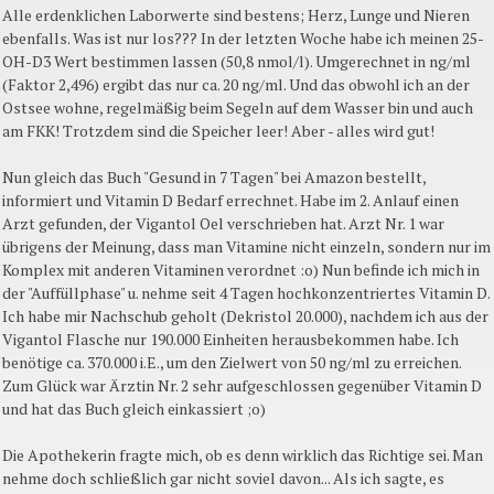
Alle erdenklichen Laborwerte sind bestens; Herz, Lunge und Nieren
ebenfalls. Was ist nur los??? In der letzten Woche habe ich meinen 25-
OH-D3 Wert bestimmen lassen (50,8 nmol/l). Umgerechnet in ng/ml
(Faktor 2,496) ergibt das nur ca. 20 ng/ml. Und das obwohl ich an der
Ostsee wohne, regelmäßig beim Segeln auf dem Wasser bin und auch
am FKK! Trotzdem sind die Speicher leer! Aber - alles wird gut!
Nun gleich das Buch "Gesund in 7 Tagen" bei Amazon bestellt,
informiert und Vitamin D Bedarf errechnet. Habe im 2. Anlauf einen
Arzt gefunden, der Vigantol Oel verschrieben hat. Arzt Nr. 1 war
übrigens der Meinung, dass man Vitamine nicht einzeln, sondern nur im
Komplex mit anderen Vitaminen verordnet :o) Nun befinde ich mich in
der "Auffüllphase" u. nehme seit 4 Tagen hochkonzentriertes Vitamin D.
Ich habe mir Nachschub geholt (Dekristol 20.000), nachdem ich aus der
Vigantol Flasche nur 190.000 Einheiten herausbekommen habe. Ich
benötige ca. 370.000 i.E., um den Zielwert von 50 ng/ml zu erreichen.
Zum Glück war Ärztin Nr. 2 sehr aufgeschlossen gegenüber Vitamin D
und hat das Buch gleich einkassiert ;o)
Die Apothekerin fragte mich, ob es denn wirklich das Richtige sei. Man
nehme doch schließlich gar nicht soviel davon... Als ich sagte, es