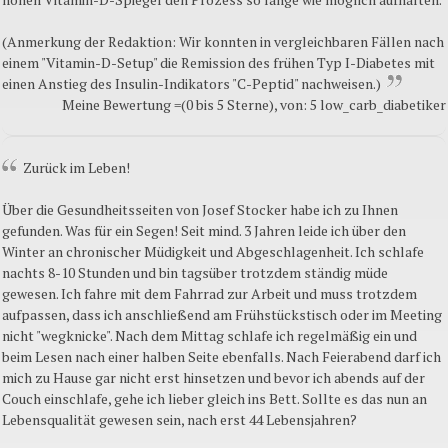
(Anmerkung der Redaktion: Wir konnten in vergleichbaren Fällen nach
einem "Vitamin-D-Setup" die Remission des frühen Typ I-Diabetes mit
einen Anstieg des Insulin-Indikators "C-Peptid" nachweisen.)
Meine Bewertung =(0 bis 5 Sterne), von: 5 low_carb_diabetiker
Zurück im Leben!
Über die Gesundheitsseiten von Josef Stocker habe ich zu Ihnen
gefunden. Was für ein Segen! Seit mind. 3 Jahren leide ich über den
Winter an chronischer Müdigkeit und Abgeschlagenheit. Ich schlafe
nachts 8-10 Stunden und bin tagsüber trotzdem ständig müde
gewesen. Ich fahre mit dem Fahrrad zur Arbeit und muss trotzdem
aufpassen, dass ich anschließend am Frühstückstisch oder im Meeting
nicht "wegknicke". Nach dem Mittag schlafe ich regelmäßig ein und
beim Lesen nach einer halben Seite ebenfalls. Nach Feierabend darf ich
mich zu Hause gar nicht erst hinsetzen und bevor ich abends auf der
Couch einschlafe, gehe ich lieber gleich ins Bett. Sollte es das nun an
Lebensqualität gewesen sein, nach erst 44 Lebensjahren?