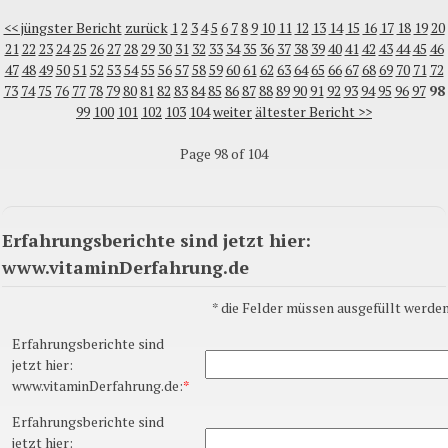
<< jüngster Bericht
zurück
1
2
3
4
5
6
7
8
9
10
11
12
13
14
15
16
17
18
19
20
21
22
23
24
25
26
27
28
29
30
31
32
33
34
35
36
37
38
39
40
41
42
43
44
45
46
47
48
49
50
51
52
53
54
55
56
57
58
59
60
61
62
63
64
65
66
67
68
69
70
71
72
73
74
75
76
77
78
79
80
81
82
83
84
85
86
87
88
89
90
91
92
93
94
95
96
97
98
99
100
101
102
103
104
weiter
ältester Bericht >>
Page 98 of 104
Erfahrungsberichte sind jetzt hier:
www.vitaminDerfahrung.de
*
die Felder müssen ausgefüllt werden
Erfahrungsberichte sind
jetzt hier:
www.vitaminDerfahrung.de:
*
Erfahrungsberichte sind
jetzt hier: