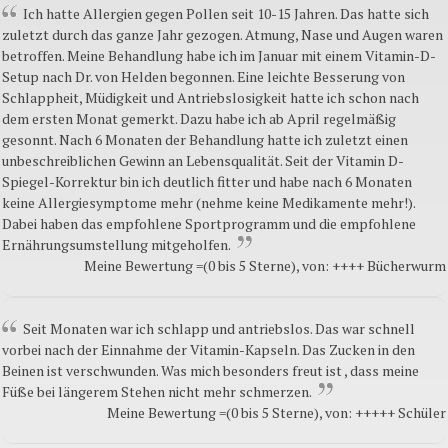
Ich hatte Allergien gegen Pollen seit 10-15 Jahren. Das hatte sich
zuletzt durch das ganze Jahr gezogen. Atmung, Nase und Augen waren
betroffen. Meine Behandlung habe ich im Januar mit einem Vitamin-D-
Setup nach Dr. von Helden begonnen. Eine leichte Besserung von
Schlappheit, Müdigkeit und Antriebslosigkeit hatte ich schon nach
dem ersten Monat gemerkt. Dazu habe ich ab April regelmäßig
gesonnt. Nach 6 Monaten der Behandlung hatte ich zuletzt einen
unbeschreiblichen Gewinn an Lebensqualität. Seit der Vitamin D-
Spiegel-Korrektur bin ich deutlich fitter und habe nach 6 Monaten
keine Allergiesymptome mehr (nehme keine Medikamente mehr!).
Dabei haben das empfohlene Sportprogramm und die empfohlene
Ernährungsumstellung mitgeholfen.
Meine Bewertung =(0 bis 5 Sterne), von: ++++ Bücherwurm
Seit Monaten war ich schlapp und antriebslos. Das war schnell
vorbei nach der Einnahme der Vitamin-Kapseln. Das Zucken in den
Beinen ist verschwunden. Was mich besonders freut ist , dass meine
Füße bei längerem Stehen nicht mehr schmerzen.
Meine Bewertung =(0 bis 5 Sterne), von: +++++ Schüler