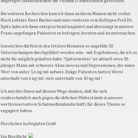
angeregte Diskussion über die Vitamin D Substitution gestossen.
Bei weiteren Recherchen kam ich dann an ihrem Namen nicht vorbei.
Nach Lektüre Ihres Buches und eines weiteren vom Kollegen Prof.Dr.
Spitz habe ich dann entsprechend inspiriert und überzeugt in unserer
Praxis angefangen Patienten zu befragen, beraten und zu untersuchen.
Inzwischen dürften in den letzten Monaten so ungefähr 50
Untersuchungen durchgeführt worden sein - mit Ergebnissen, die ich so
nicht für möglich gehalten habe. "Spitzenreiter" ist aktuell etwa 30-
jähriger Mann mit schwerer Akne inversa und Depressionen, der einen
Wert von unter 3,6 ng/ml aufwies. Einige Patienten hatten Werte
unterhalb von 6 ng/ml, viele unterhalb von 10 ng/ml !
Ich möchte Ihnen auf diesem Wege danken, daß Sie sich
(wahrscheinlich auch gegen die üblichen Widerstände in unserer
wertkonservativen Schulmedizinlandschaft) für dieses Thema so
engagiert haben.
Herzlichen kollegialen Gruß
Ein Nordlicht