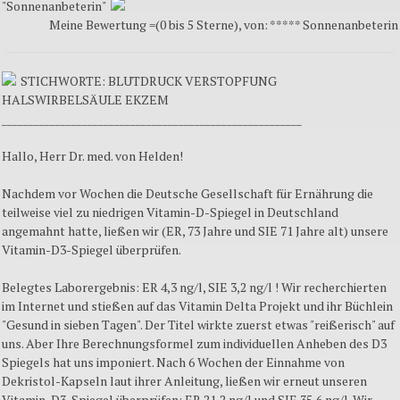
"Sonnenanbeterin"
Meine Bewertung =(0 bis 5 Sterne), von: ***** Sonnenanbeterin
STICHWORTE: BLUTDRUCK VERSTOPFUNG
HALSWIRBELSÄULE EKZEM
________________________________________________________
Hallo, Herr Dr. med. von Helden!
Nachdem vor Wochen die Deutsche Gesellschaft für Ernährung die
teilweise viel zu niedrigen Vitamin-D-Spiegel in Deutschland
angemahnt hatte, ließen wir (ER, 73 Jahre und SIE 71 Jahre alt) unsere
Vitamin-D3-Spiegel überprüfen.
Belegtes Laborergebnis: ER 4,3 ng/l, SIE 3,2 ng/l ! Wir recherchierten
im Internet und stießen auf das Vitamin Delta Projekt und ihr Büchlein
"Gesund in sieben Tagen". Der Titel wirkte zuerst etwas "reißerisch" auf
uns. Aber Ihre Berechnungsformel zum individuellen Anheben des D3
Spiegels hat uns imponiert. Nach 6 Wochen der Einnahme von
Dekristol-Kapseln laut ihrer Anleitung, ließen wir erneut unseren
Vitamin-D3-Spiegel überprüfen: ER 21,2 ng/l und SIE 35,6 ng/l. Wir