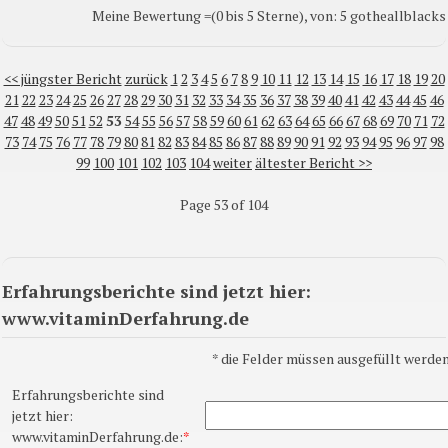
Meine Bewertung =(0 bis 5 Sterne), von: 5 gotheallblacks
<< jüngster Bericht
zurück
1
2
3
4
5
6
7
8
9
10
11
12
13
14
15
16
17
18
19
20
21
22
23
24
25
26
27
28
29
30
31
32
33
34
35
36
37
38
39
40
41
42
43
44
45
46
47
48
49
50
51
52
53
54
55
56
57
58
59
60
61
62
63
64
65
66
67
68
69
70
71
72
73
74
75
76
77
78
79
80
81
82
83
84
85
86
87
88
89
90
91
92
93
94
95
96
97
98
99
100
101
102
103
104
weiter
ältester Bericht >>
Page 53 of 104
Erfahrungsberichte sind jetzt hier:
www.vitaminDerfahrung.de
*
die Felder müssen ausgefüllt werden
Erfahrungsberichte sind
jetzt hier:
www.vitaminDerfahrung.de:
*