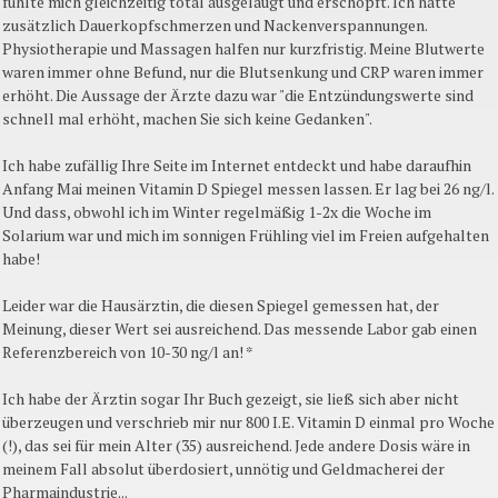
fühlte mich gleichzeitig total ausgelaugt und erschöpft. Ich hatte
zusätzlich Dauerkopfschmerzen und Nackenverspannungen.
Physiotherapie und Massagen halfen nur kurzfristig. Meine Blutwerte
waren immer ohne Befund, nur die Blutsenkung und CRP waren immer
erhöht. Die Aussage der Ärzte dazu war "die Entzündungswerte sind
schnell mal erhöht, machen Sie sich keine Gedanken".
Ich habe zufällig Ihre Seite im Internet entdeckt und habe daraufhin
Anfang Mai meinen Vitamin D Spiegel messen lassen. Er lag bei 26 ng/l.
Und dass, obwohl ich im Winter regelmäßig 1-2x die Woche im
Solarium war und mich im sonnigen Frühling viel im Freien aufgehalten
habe!
Leider war die Hausärztin, die diesen Spiegel gemessen hat, der
Meinung, dieser Wert sei ausreichend. Das messende Labor gab einen
Referenzbereich von 10-30 ng/l an! *
Ich habe der Ärztin sogar Ihr Buch gezeigt, sie ließ sich aber nicht
überzeugen und verschrieb mir nur 800 I.E. Vitamin D einmal pro Woche
(!), das sei für mein Alter (35) ausreichend. Jede andere Dosis wäre in
meinem Fall absolut überdosiert, unnötig und Geldmacherei der
Pharmaindustrie...