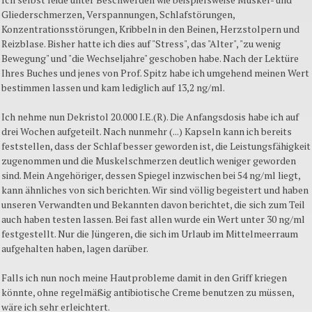
Gliederschmerzen, Verspannungen, Schlafstörungen,
Konzentrationsstörungen, Kribbeln in den Beinen, Herzstolpern und
Reizblase. Bisher hatte ich dies auf "Stress", das "Alter", "zu wenig
Bewegung" und "die Wechseljahre" geschoben habe. Nach der Lektüre
Ihres Buches und jenes von Prof. Spitz habe ich umgehend meinen Wert
bestimmen lassen und kam lediglich auf 13,2 ng/ml.
Ich nehme nun Dekristol 20.000 I.E.(R). Die Anfangsdosis habe ich auf
drei Wochen aufgeteilt. Nach nunmehr (...) Kapseln kann ich bereits
feststellen, dass der Schlaf besser geworden ist, die Leistungsfähigkeit
zugenommen und die Muskelschmerzen deutlich weniger geworden
sind. Mein Angehöriger, dessen Spiegel inzwischen bei 54 ng/ml liegt,
kann ähnliches von sich berichten. Wir sind völlig begeistert und haben
unseren Verwandten und Bekannten davon berichtet, die sich zum Teil
auch haben testen lassen. Bei fast allen wurde ein Wert unter 30 ng/ml
festgestellt. Nur die Jüngeren, die sich im Urlaub im Mittelmeerraum
aufgehalten haben, lagen darüber.
Falls ich nun noch meine Hautprobleme damit in den Griff kriegen
könnte, ohne regelmäßig antibiotische Creme benutzen zu müssen,
wäre ich sehr erleichtert.