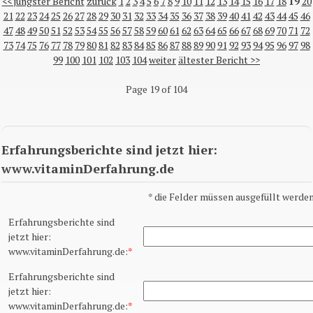
<< jüngster Bericht
zurück
1
2
3
4
5
6
7
8
9
10
11
12
13
14
15
16
17
18
19
20
21
22
23
24
25
26
27
28
29
30
31
32
33
34
35
36
37
38
39
40
41
42
43
44
45
46
47
48
49
50
51
52
53
54
55
56
57
58
59
60
61
62
63
64
65
66
67
68
69
70
71
72
73
74
75
76
77
78
79
80
81
82
83
84
85
86
87
88
89
90
91
92
93
94
95
96
97
98
99
100
101
102
103
104
weiter
ältester Bericht >>
Page 19 of 104
Erfahrungsberichte sind jetzt hier:
www.vitaminDerfahrung.de
*
die Felder müssen ausgefüllt werden
Erfahrungsberichte sind
jetzt hier:
www.vitaminDerfahrung.de:
*
Erfahrungsberichte sind
jetzt hier:
www.vitaminDerfahrung.de:
*