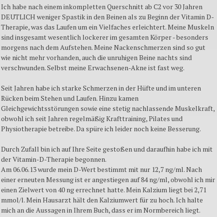
Ich habe nach einem inkompletten Querschnitt ab C2 vor 30 Jahren
DEUTLICH weniger Spastik in den Beinen als zu Beginn der Vitamin D-
Therapie, was das Laufen um ein Vielfaches erleichtert. Meine Muskeln
sind insgesamt wesentlich lockerer im gesamten Körper - besonders
morgens nach dem Aufstehen. Meine Nackenschmerzen sind so gut
wie nicht mehr vorhanden, auch die unruhigen Beine nachts sind
verschwunden. Selbst meine Erwachsenen-Akne ist fast weg.
Seit Jahren habe ich starke Schmerzen in der Hüfte und im unteren
Rücken beim Stehen und Laufen. Hinzu kamen
Gleichgewichtsstörungen sowie eine stetig nachlassende Muskelkraft,
obwohl ich seit Jahren regelmäßig Krafttraining, Pilates und
Physiotherapie betreibe. Da spüre ich leider noch keine Besserung.
Durch Zufall bin ich auf Ihre Seite gestoßen und daraufhin habe ich mit
der Vitamin-D-Therapie begonnen.
Am 06.06.13 wurde mein D-Wert bestimmt mit nur 12,7 ng/ml. Nach
einer erneuten Messung ist er angestiegen auf 84 ng/ml, obwohl ich mir
einen Zielwert von 40 ng errechnet hatte. Mein Kalzium liegt bei 2,71
mmol/l. Mein Hausarzt hält den Kalziumwert für zu hoch. Ich halte
mich an die Aussagen in Ihrem Buch, dass er im Normbereich liegt.