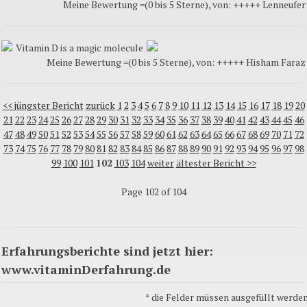
Meine Bewertung =(0 bis 5 Sterne), von: +++++ Lenneufer
Vitamin D is a magic molecule
Meine Bewertung =(0 bis 5 Sterne), von: +++++ Hisham Faraz
<< jüngster Bericht
zurück
1
2
3
4
5
6
7
8
9
10
11
12
13
14
15
16
17
18
19
20
21
22
23
24
25
26
27
28
29
30
31
32
33
34
35
36
37
38
39
40
41
42
43
44
45
46
47
48
49
50
51
52
53
54
55
56
57
58
59
60
61
62
63
64
65
66
67
68
69
70
71
72
73
74
75
76
77
78
79
80
81
82
83
84
85
86
87
88
89
90
91
92
93
94
95
96
97
98
99
100
101
102
103
104
weiter
ältester Bericht >>
Page 102 of 104
Erfahrungsberichte sind jetzt hier:
www.vitaminDerfahrung.de
*
die Felder müssen ausgefüllt werden