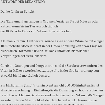
ANTWORT DER REDAKTION:
Danke für ihren Bericht!
Die "Kalziumanlagerungen in Organen" erzielen Sie bei Mäusen oder
Ratten, wenn Sie im Tierversuch täglich
die 1000-fache Dosis von Vitamin D verabreichen.
Als man Vitamin D entdeckte, wurde es wie andere Vitamine mit einigen
1000-fach überdosiert, statt in der Größenordnung von etwa 1 mg, wie
es bei allen Hormonen üblich ist. Das erklärt die historischen
Vergiftungen der Versuchstiere.
Cortison, Östrogen und Progesteron sind die Strukturverwandten des
Vitamin D. Diese werden heutzutage alle in der Größenordnung von
etwa 0,5 bis 10 mg täglich dosiert.
Ein Milligramm (1mg) Vitamin D entspricht 200.000 Einheiten. Es ist
also die Berechnung in Einheiten, die die Dosierung so hoch erscheinen
lässt. Die wirklichen Gefahren sind im landesweiten Vitamin-D-Mangel
zu sehen, der die Sterblichkeit deutlich heraufsetzt. Unsere Studie
weist die Schädlichkeit des Mangels nach: PMID:21572875.