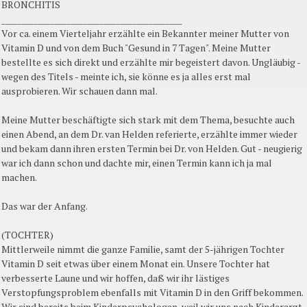
BRONCHITIS
____________________________________________
Vor ca. einem Vierteljahr erzählte ein Bekannter meiner Mutter von
Vitamin D und von dem Buch "Gesund in 7 Tagen". Meine Mutter
bestellte es sich direkt und erzählte mir begeistert davon. Ungläubig -
wegen des Titels - meinte ich, sie könne es ja alles erst mal
ausprobieren. Wir schauen dann mal.
Meine Mutter beschäftigte sich stark mit dem Thema, besuchte auch
einen Abend, an dem Dr. van Helden referierte, erzählte immer wieder
und bekam dann ihren ersten Termin bei Dr. von Helden. Gut - neugierig
war ich dann schon und dachte mir, einen Termin kann ich ja mal
machen.
Das war der Anfang.
(TOCHTER)
Mittlerweile nimmt die ganze Familie, samt der 5-jährigen Tochter
Vitamin D seit etwas über einem Monat ein. Unsere Tochter hat
verbesserte Laune und wir hoffen, daß wir ihr lästiges
Verstopfungsproblem ebenfalls mit Vitamin D in den Griff bekommen.
Wir sind bereits beim Kinderpsychologen, weil wir uns nach Kinderarzt