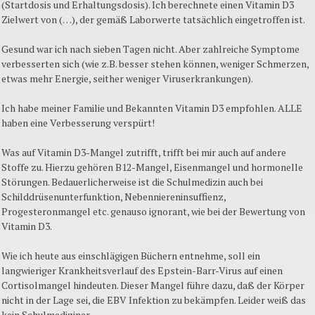
(Startdosis und Erhaltungsdosis). Ich berechnete einen Vitamin D3
Zielwert von (…), der gemäß Laborwerte tatsächlich eingetroffen ist.
Gesund war ich nach sieben Tagen nicht. Aber zahlreiche Symptome
verbesserten sich (wie z.B. besser stehen können, weniger Schmerzen,
etwas mehr Energie, seither weniger Viruserkrankungen).
Ich habe meiner Familie und Bekannten Vitamin D3 empfohlen. ALLE
haben eine Verbesserung verspürt!
Was auf Vitamin D3-Mangel zutrifft, trifft bei mir auch auf andere
Stoffe zu. Hierzu gehören B12-Mangel, Eisenmangel und hormonelle
Störungen. Bedauerlicherweise ist die Schulmedizin auch bei
Schilddrüsenunterfunktion, Nebenniereninsuffienz,
Progesteronmangel etc. genauso ignorant, wie bei der Bewertung von
Vitamin D3.
Wie ich heute aus einschlägigen Büchern entnehme, soll ein
langwieriger Krankheitsverlauf des Epstein-Barr-Virus auf einen
Cortisolmangel hindeuten. Dieser Mangel führe dazu, daß der Körper
nicht in der Lage sei, die EBV Infektion zu bekämpfen. Leider weiß das
kein Schulmediziner.