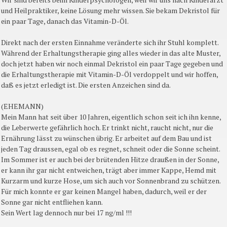
und Heilpraktiker, keine Lösung mehr wissen. Sie bekam Dekristol für
ein paar Tage, danach das Vitamin-D-Öl.
Direkt nach der ersten Einnahme veränderte sich ihr Stuhl komplett.
Während der Erhaltungstherapie ging alles wieder in das alte Muster,
doch jetzt haben wir noch einmal Dekristol ein paar Tage gegeben und
die Erhaltungstherapie mit Vitamin-D-Öl verdoppelt und wir hoffen,
daß es jetzt erledigt ist. Die ersten Anzeichen sind da.
(EHEMANN)
Mein Mann hat seit über 10 Jahren, eigentlich schon seit ich ihn kenne,
die Leberwerte gefährlich hoch. Er trinkt nicht, raucht nicht, nur die
Ernährung lässt zu wünschen übrig. Er arbeitet auf dem Bau und ist
jeden Tag draussen, egal ob es regnet, schneit oder die Sonne scheint.
Im Sommer ist er auch bei der brütenden Hitze draußen in der Sonne,
er kann ihr gar nicht entweichen, trägt aber immer Kappe, Hemd mit
Kurzarm und kurze Hose, um sich auch vor Sonnenbrand zu schützen.
Für mich konnte er gar keinen Mangel haben, dadurch, weil er der
Sonne gar nicht entfliehen kann.
Sein Wert lag dennoch nur bei 17 ng/ml !!!