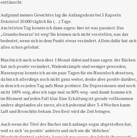
enttäuscht.
Aufgrund meines Gewichtes lag die Anfangsdosis bei 5 Kapseln
Dekristol 20.000 täglich für (…) Tage.
Am letzten Tag konnte ich dann sagen: hier ist was passiert. Das
„Grundschwarze" ist weg! Sie können sich nicht vorstellen, was das
bedeutet, wenn sich in dem Punkt etwas verändert. Allein dafür hat sich
alles schon gelohnt.
Nun bin ich auch schon über 1 Monat dabei und kann sagen: der Rücken
hat sich positiv verändert, Wadenkrämpfe sind weniger geworden,
Nasenspray konnte ich an ein paar Tagen für ein Nasenloch absetzen,
da bin ich allerdings noch nicht ganz weiter, denke aber positiv darüber,
in dem ich es jeden Tag aufs Neue probiere. Die Depressionen sind noch
nicht 100% weg, aber ich sage mal zu 80% weg - und damit komme ich
im Moment auf jeden Fall klar. Eine Erkältung ist gerade vollkommen
anders abgelaufen als zuvor, als ich jedesmal über 3-4 Wochen kaum
Luft und Bronchitis bekam. Den Rest wird die Zeit bringen.
Auch wenn der Titel des Buches mich anfangs sogar abgestoßen hat,
weil es sich "zu positiv" anhörte und sich wie die "üblichen"
Wunderheilmittel anhörte, kann ich nur sagen: der Inhalt überzeugt!