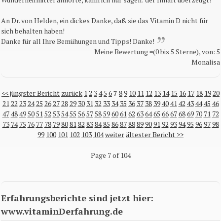
An Dr. von Helden, ein dickes Danke, daß sie das Vitamin D nicht für
sich behalten haben!
Danke für all Ihre Bemühungen und Tipps! Danke!
Meine Bewertung =(0 bis 5 Sterne), von: 5
Monalisa
<< jüngster Bericht
zurück
1
2
3
4
5
6
7
8
9
10
11
12
13
14
15
16
17
18
19
20
21
22
23
24
25
26
27
28
29
30
31
32
33
34
35
36
37
38
39
40
41
42
43
44
45
46
47
48
49
50
51
52
53
54
55
56
57
58
59
60
61
62
63
64
65
66
67
68
69
70
71
72
73
74
75
76
77
78
79
80
81
82
83
84
85
86
87
88
89
90
91
92
93
94
95
96
97
98
99
100
101
102
103
104
weiter
ältester Bericht >>
Page 7 of 104
Erfahrungsberichte sind jetzt hier:
www.vitaminDerfahrung.de