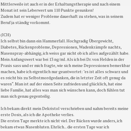
Mittlerweile ist auch er in der Erhaltungstherapie und nach einem
Monat ist sein Leberwert um 110 Punkte gesunken!
Zudem hat er weniger Probleme dauerhaft zu stehen, was in seinem
Beruf ja ständig vorkommt.
(ICH)
Ich selbst bin dann ein Hammerfall. Hochgradig Übergewicht,
Diabetes, Rückenprobleme, Depressionen, Wadenkrämpfe nachts,
Nasenspray-abhängig, ich weiss gar nicht ob ich alles aufgezählt habe.
Mein Anfangswert war bei 13 ng/ml. Als ich bei Dr. von Helden in der
Praxis sass und er mich fragte, wie sich meine Depressionen bemerkbar
machen, habe ich eigentlich nur geantwortet: "es ist alles schwarz und
es reicht bis zu Selbstmordgedanken, die in letzter Zeit oft genug da
waren“. Man ist auf der einen Seite zufrieden und glücklich, hat eine
liebe Familie, hat alles was man sich wünschen kann, doch fühlen tut
man sich genau gegenteilig.
Ich bekam direkt mein Dekristol verschrieben und nahm bereits meine
erste Dosis, als ich die Apotheke verlies.
Die ersten Tage merkte ich nicht viel. Der Rücken wurde anders, ich
bekam etwas Nasenbluten. Ehrlich... die ersten Tage war ich