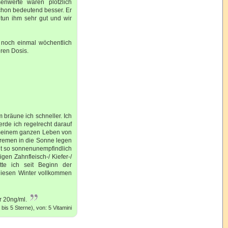
nwerte waren plötzlich
hon bedeutend besser. Er
D tun ihm sehr gut und wir
r noch einmal wöchentlich
eren Dosis.
 bräune ich schneller. Ich
erde ich regelrecht darauf
n meinem ganzen Leben von
remen in die Sonne legen
ut so sonnenunempfindlich
en Zahnfleisch-/ Kiefer-/
te ich seit Beginn der
diesen Winter vollkommen
r 20ng/ml.
is 5 Sterne), von: 5 Vitamini