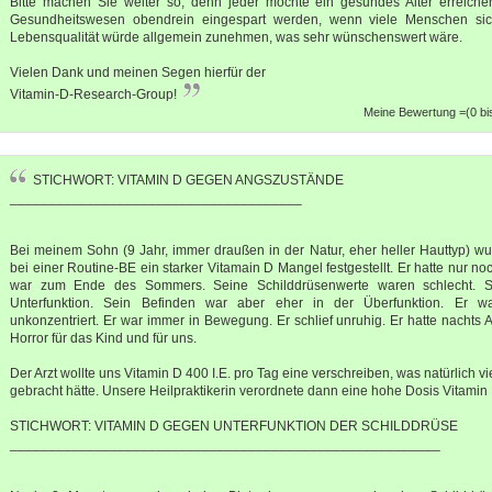
Bitte machen Sie weiter so, denn jeder möchte ein gesundes Alter erreic
Gesundheitswesen obendrein eingespart werden, wenn viele Menschen si
Lebensqualität würde allgemein zunehmen, was sehr wünschenswert wäre.
Vielen Dank und meinen Segen hierfür der
Vitamin-D-Research-Group!
Meine Bewertung =(0 bis
STICHWORT: VITAMIN D GEGEN ANGSZUSTÄNDE
______________________________________
Bei meinem Sohn (9 Jahr, immer draußen in der Natur, eher heller Hauttyp) w
bei einer Routine-BE ein starker Vitamain D Mangel festgestellt. Er hatte nur n
war zum Ende des Sommers. Seine Schilddrüsenwerte waren schlecht. Si
Unterfunktion. Sein Befinden war aber eher in der Überfunktion. Er w
unkonzentriert. Er war immer in Bewegung. Er schlief unruhig. Er hatte nachts
Horror für das Kind und für uns.
Der Arzt wollte uns Vitamin D 400 I.E. pro Tag eine verschreiben, was natürlich v
gebracht hätte. Unsere Heilpraktikerin verordnete dann eine hohe Dosis Vitamin 
STICHWORT: VITAMIN D GEGEN UNTERFUNKTION DER SCHILDDRÜSE
________________________________________________________