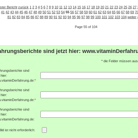
ster Bericht
zurück
1
2
3
4
5
6
7
8
9
10
11
12
13
14
15
16
17
18
19
20
21
22
23
24
25
26
27
41
42
43
44
45
46
47
48
49
50
51
52
53
54
55
56
57
58
59
60
61
62
63
64
65
66
67
68
69
7
81
82
83
84
85
86
87
88
89
90
91
92
93
94
95
96
97
98
99
100
101
102
103
104
weiter
Page 55 of 104
ahrungsberichte sind jetzt hier: www.vitaminDerfahr
*
die Felder müssen ausg
hrungsberichte sind
 hier:
.vitaminDerfahrung.de:
*
hrungsberichte sind
 hier:
.vitaminDerfahrung.de:
*
hrungsberichte sind
 hier:
.vitaminDerfahrung.de:
Bild ist nicht erforderlich: