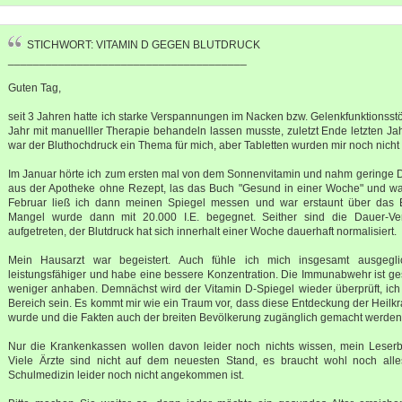
STICHWORT: VITAMIN D GEGEN BLUTDRUCK
______________________________________
Guten Tag,
seit 3 Jahren hatte ich starke Verspannungen im Nacken bzw. Gelenkfunktionsstö
Jahr mit manuelller Therapie behandeln lassen musste, zuletzt Ende letzten Ja
war der Bluthochdruck ein Thema für mich, aber Tabletten wurden mir noch nicht
Im Januar hörte ich zum ersten mal von dem Sonnenvitamin und nahm geringe 
aus der Apotheke ohne Rezept, las das Buch "Gesund in einer Woche" und war 
Februar ließ ich dann meinen Spiegel messen und war erstaunt über das 
Mangel wurde dann mit 20.000 I.E. begegnet. Seither sind die Dauer-V
aufgetreten, der Blutdruck hat sich innerhalt einer Woche dauerhaft normalisiert.
Mein Hausarzt war begeistert. Auch fühle ich mich insgesamt ausgegli
leistungsfähiger und habe eine bessere Konzentration. Die Immunabwehr ist ges
weniger anhaben. Demnächst wird der Vitamin D-Spiegel wieder überprüft, ich
Bereich sein. Es kommt mir wie ein Traum vor, dass diese Entdeckung der Heilk
wurde und die Fakten auch der breiten Bevölkerung zugänglich gemacht werden
Nur die Krankenkassen wollen davon leider noch nichts wissen, mein Leserbr
Viele Ärzte sind nicht auf dem neuesten Stand, es braucht wohl noch alles
Schulmedizin leider noch nicht angekommen ist.