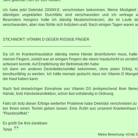
ich habe jetzt Dekristol 20000I.E. verschrieben bekommen. Meine Müdigkeit 
ständigen ungeklärten Durchfälle sind verschwunden und ich vertrage wi
Besonders morgens hatte ich ständig Muskelschmerzen, die im Laufe d
verschwanden, aber man fühlte sich trotzdem uralt. Nach einigen Tagen waren 
STICHWORT: VITAMIN D GEGEN RISSIGE FINGER
_________________________________________
Da ich im Krankenhauslabor ständig meine Hände desinfizieren muss, hatte 
meinen Fingern, zuletzt war an einigen Fingern die obere Hautschicht so zerstör
anfassen konnte. Auf Empfehlung der Betriebsärztin habe
ich dann ein anderes Desinfektionsmittel bekommen, ohne jeden Erfolg. I
berufsunfähig zu werden. Ich hätte niemals gedacht, dass ein Vitamin D Mange
die Haut haben kann.
Nach fast dreiwöchiger Einnahme von Vitamin D3 (entsprechend Ihrer Bere
Hände, trotz Händedesinfektion, schon fast vollständig in Ordnung.
Falls ich trotz dieser Erfolge weiterhin Probleme habe Dekristol verschrieben 
bei Ihnen einen Termin geben lassen. Eine Ärztin aus unserem Krankenhaus 
"Plazeboeffekt."
Es grüßt Sie Ihre dankbare
Tanja
Meine Bewertung =(0 bis 5 