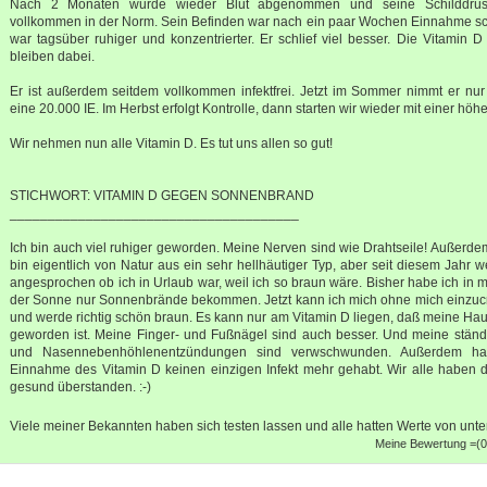
Nach 2 Monaten wurde wieder Blut abgenommen und seine Schilddrüse
vollkommen in der Norm. Sein Befinden war nach ein paar Wochen Einnahme sc
war tagsüber ruhiger und konzentrierter. Er schlief viel besser. Die Vitamin 
bleiben dabei.
Er ist außerdem seitdem vollkommen infektfrei. Jetzt im Sommer nimmt er nu
eine 20.000 IE. Im Herbst erfolgt Kontrolle, dann starten wir wieder mit einer höh
Wir nehmen nun alle Vitamin D. Es tut uns allen so gut!
STICHWORT: VITAMIN D GEGEN SONNENBRAND
______________________________________
Ich bin auch viel ruhiger geworden. Meine Nerven sind wie Drahtseile! Außerdem
bin eigentlich von Natur aus ein sehr hellhäutiger Typ, aber seit diesem Jahr w
angesprochen ob ich in Urlaub war, weil ich so braun wäre. Bisher habe ich i
der Sonne nur Sonnenbrände bekommen. Jetzt kann ich mich ohne mich einzuc
und werde richtig schön braun. Es kann nur am Vitamin D liegen, daß meine Ha
geworden ist. Meine Finger- und Fußnägel sind auch besser. Und meine ständig
und Nasennebenhöhlenentzündungen sind verwschwunden. Außerdem hat
Einnahme des Vitamin D keinen einzigen Infekt mehr gehabt. Wir alle haben 
gesund überstanden. :-)
Viele meiner Bekannten haben sich testen lassen und alle hatten Werte von unte
Meine Bewertung =(0 b