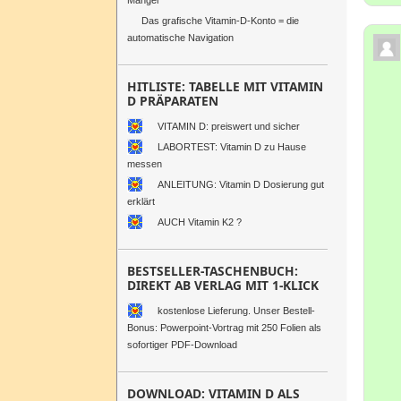
Mangel
Das grafische Vitamin-D-Konto = die
automatische Navigation
HITLISTE: TABELLE MIT VITAMIN
D PRÄPARATEN
VITAMIN D: preiswert und sicher
LABORTEST: Vitamin D zu Hause
messen
ANLEITUNG: Vitamin D Dosierung gut
erklärt
AUCH Vitamin K2 ?
BESTSELLER-TASCHENBUCH:
DIREKT AB VERLAG MIT 1-KLICK
kostenlose Lieferung. Unser Bestell-
Bonus: Powerpoint-Vortrag mit 250 Folien als
sofortiger PDF-Download
DOWNLOAD: VITAMIN D ALS