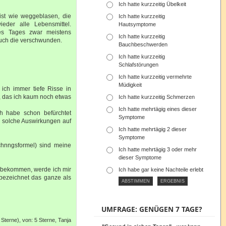
Ich hatte kurzzeitig Übelkeit
ist wie weggeblasen, die
Ich hatte kurzzeitig
eder alle Lebensmittel.
Hautsymptome
es Tages zwar meistens
Ich hatte kurzzeitig
auch die verschwunden.
Bauchbeschwerden
Ich hatte kurzzeitig
Schlafstörungen
Ich hatte kurzzeitig vermehrte
Müdigkeit
ich immer tiefe Risse in
t, das ich kaum noch etwas
Ich hatte kurzzeitig Schmerzen
Ich hatte mehrtägig eines dieser
ch habe schon befürchtet
Symptome
l solche Auswirkungen auf
Ich hatte mehrtägig 2 dieser
Symptome
chnngsformel) sind meine
Ich hatte mehrtägig 3 oder mehr
dieser Symptome
zu bekommen, werde ich mir
Ich habe gar keine Nachteile erlebt
bezeichnet das ganze als
UMFRAGE: GENÜGEN 7 TAGE?
Sterne), von: 5 Sterne, Tanja