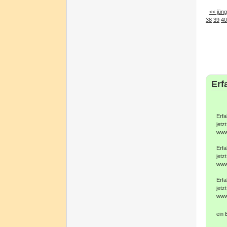
<< jüng
38
39
40
Erf
Erfa
jetzt
www
Erfa
jetzt
www
Erfa
jetzt
www
ein 