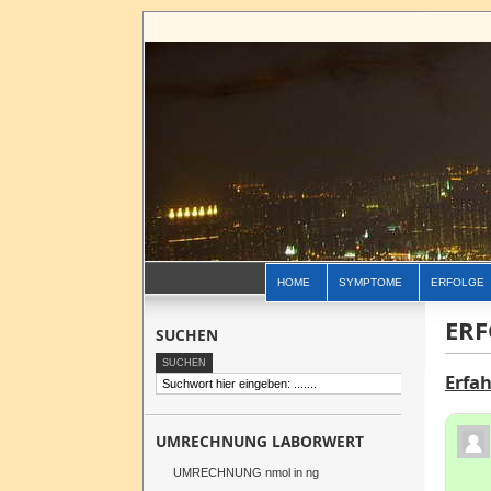
HOME
SYMPTOME
ERFOLGE
ERF
SUCHEN
Erfa
UMRECHNUNG LABORWERT
UMRECHNUNG nmol in ng