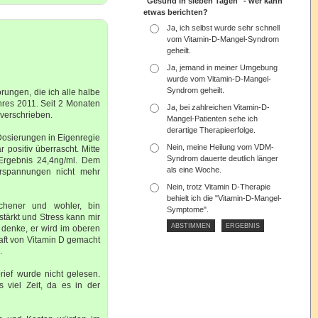
"Gesund in sieben Tagen" - wer kann
etwas berichten?
Ja, ich selbst wurde sehr schnell
vom Vitamin-D-Mangel-Syndrom
geheilt.
Ja, jemand in meiner Umgebung
wurde vom Vitamin-D-Mangel-
Syndrom geheilt.
rungen, die ich alle halbe
hres 2011. Seit 2 Monaten
Ja, bei zahlreichen Vitamin-D-
 verschrieben.
Mangel-Patienten sehe ich
derartige Therapieerfolge.
Dosierungen in Eigenregie
Nein, meine Heilung vom VDM-
positiv überrascht. Mitte
Syndrom dauerte deutlich länger
Ergebnis 24,4ng/ml. Dem
als eine Woche.
erspannungen nicht mehr
Nein, trotz Vitamin D-Therapie
behielt ich die "Vitamin-D-Mangel-
chener und wohler, bin
Symptome".
tärkt und Stress kann mir
 denke, er wird im oberen
raft von Vitamin D gemacht
.
ief wurde nicht gelesen.
 viel Zeit, da es in der