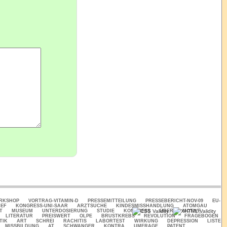
ORKSHOP
VORTRAG-VITAMIN-D
PRESSEMITTEILUNG
PRESSEBERICHT-NOV-09
EU-
IEF
KONGRESS-UNI-SAAR
ARZTSUCHE
KINDESMISSHANDLUNG
ATOMGAU
T
MUSEUM
UNTERDOSIERUNG
STUDIE
KONGRESS
ÜBER
MOTIVE
LITERATUR
PREISWERT
OLPE
BRUSTKREBS
REVOLUTION
FRAGEBOGEN
TIK
ART
SCHREI
RACHITIS
LABORTEST
WIRKUNG
DEPRESSION
LISTE
MISSBILDUNG
AT
SCHWANGER
KONTRA
UMFRAGE
PATENT