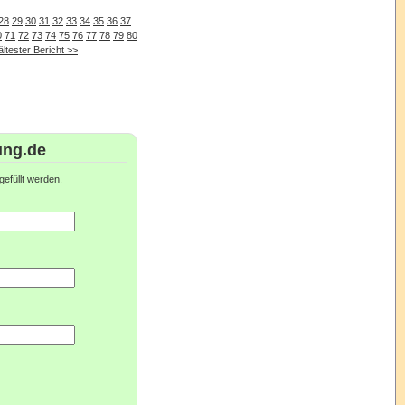
28
29
30
31
32
33
34
35
36
37
0
71
72
73
74
75
76
77
78
79
80
ältester Bericht >>
ung.de
efüllt werden.