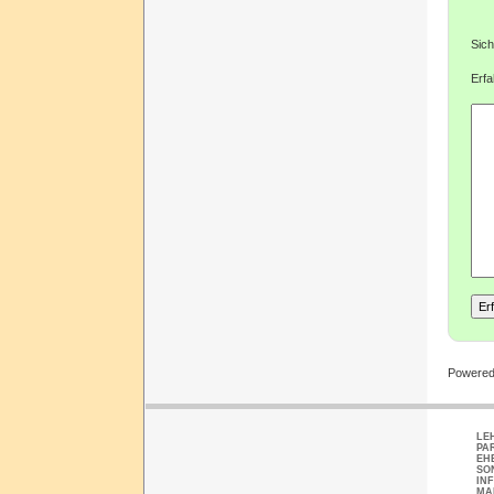
Sich
Erfa
Powere
LE
PA
EH
SO
IN
MA