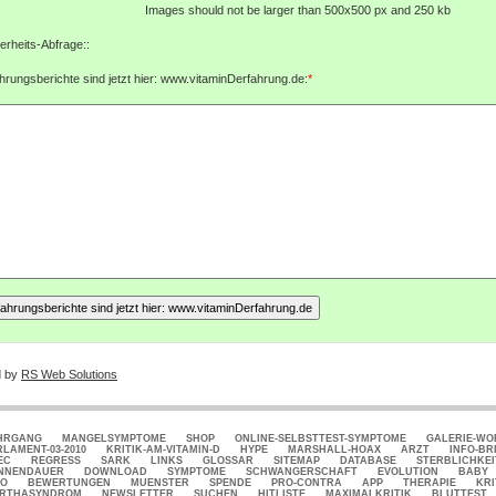
Images should not be larger than 500x500 px and 250 kb
erheits-Abfrage::
hrungsberichte sind jetzt hier: www.vitaminDerfahrung.de:
*
d by
RS Web Solutions
HRGANG
MANGELSYMPTOME
SHOP
ONLINE-SELBSTTEST-SYMPTOME
GALERIE-W
RLAMENT-03-2010
KRITIK-AM-VITAMIN-D
HYPE
MARSHALL-HOAX
ARZT
INFO-BR
EC
REGRESS
SARK
LINKS
GLOSSAR
SITEMAP
DATABASE
STERBLICHKEI
NNENDAUER
DOWNLOAD
SYMPTOME
SCHWANGERSCHAFT
EVOLUTION
BABY
FO
BEWERTUNGEN
MUENSTER
SPENDE
PRO-CONTRA
APP
THERAPIE
KRI
RTHASYNDROM
NEWSLETTER
SUCHEN
HITLISTE
MAXIMALKRITIK
BLUTTEST