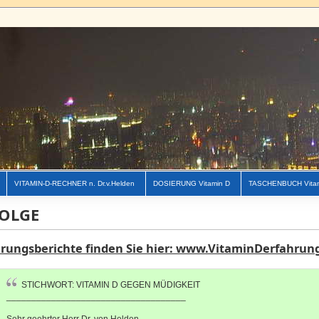
VITAMIN-D-RECHNER n. Dr.v.Helden
DOSIERUNG Vitamin D
TASCHENBUCH Vita
OLGE
hrungsberichte finden Sie hier: www.VitaminDerfahrun
STICHWORT: VITAMIN D GEGEN MÜDIGKEIT
____________________________________
Sehr geehrter Herr Dr. von Helden,