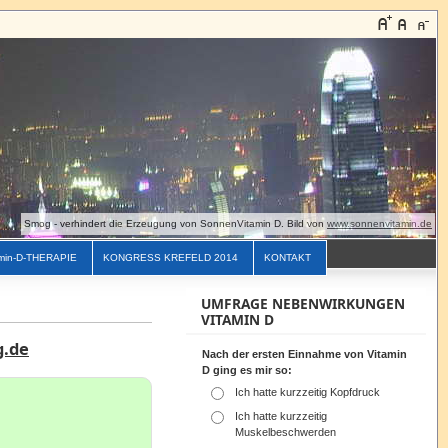
Smog - verhindert die Erzeugung von SonnenVitamin D. Bild von
www.sonnenvitamin.de
min-D-THERAPIE
KONGRESS KREFELD 2014
KONTAKT
UMFRAGE NEBENWIRKUNGEN
VITAMIN D
g.de
Nach der ersten Einnahme von Vitamin
D ging es mir so:
Ich hatte kurzzeitig Kopfdruck
Ich hatte kurzzeitig
Muskelbeschwerden