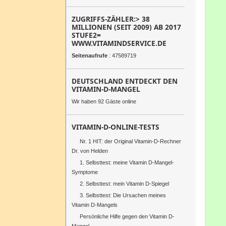
ZUGRIFFS-ZÄHLER:> 38
MILLIONEN (SEIT 2009) AB 2017
STUFE2=
WWW.VITAMINDSERVICE.DE
Seitenaufrufe
: 47589719
DEUTSCHLAND ENTDECKT DEN
VITAMIN-D-MANGEL
Wir haben 92 Gäste online
VITAMIN-D-ONLINE-TESTS
Nr. 1 HIT: der Original Vitamin-D-Rechner
Dr. von Helden
1. Selbsttest: meine Vitamin D-Mangel-
Symptome
2. Selbsttest: mein Vitamin D-Spiegel
3. Selbsttest: Die Ursachen meines
Vitamin D-Mangels
Persönliche Hilfe gegen den Vitamin D-