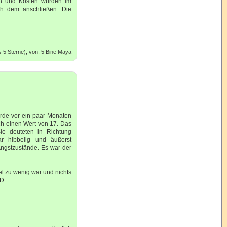
hen und Kosten würden im
ch dem anschließen. Die
 5 Sterne), von: 5 Bine Maya
urde vor ein paar Monaten
och einen Wert von 17. Das
e deuteten in Richtung
ar hibbelig und äußerst
 Angstzustände. Es war der
iel zu wenig war und nichts
D.