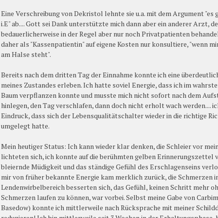
Eine Verschreibung von Dekristol lehnte sie u.a. mit dem Argument "es g
i.E" ab.... Gott sei Dank unterstützte mich dann aber ein anderer Arzt, de
bedauerlicherweise in der Regel aber nur noch Privatpatienten behandel
daher als "Kassenpatientin" auf eigene Kosten nur konsultiere, "wenn m
am Halse steht".
Bereits nach dem dritten Tag der Einnahme konnte ich eine überdeutli
meines Zustandes erleben. Ich hatte soviel Energie, dass ich im wahrste
Baum verpflanzen konnte und musste mich nicht sofort nach dem Aufs
hinlegen, den Tag verschlafen, dann doch nicht erholt wach werden.... i
Eindruck, dass sich der Lebensqualitätschalter wieder in die richtige Ri
umgelegt hatte.
Mein heutiger Status: Ich kann wieder klar denken, die Schleier vor me
lichteten sich, ich konnte auf die berühmten gelben Erinnerungszettel v
bleiernde Müdigkeit und das ständige Gefühl des Erschlagenseins verlo
mir von früher bekannte Energie kam merklich zurück, die Schmerzen 
Lendenwirbelbereich besserten sich, das Gefühl, keinen Schritt mehr o
Schmerzen laufen zu können, war vorbei. Selbst meine Gabe von Carbi
Basedow) konnte ich mittlerweile nach Rücksprache mit meiner Schild
reduzieren! Ich bin mittlerweile seit 3 Wochen in der Erhaltungsphase, 