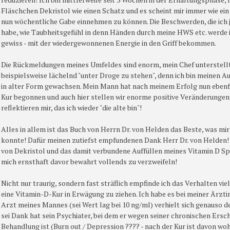
Fläschchen Dekristol wie einen Schatz und es scheint mir immer wie ein
nun wöchentliche Gabe einnehmen zu können. Die Beschwerden, die ich 
habe, wie Taubheitsgefühl in denn Händen durch meine HWS etc. werde ic
gewiss - mit der wiedergewonnenen Energie in den Griff bekommen.
Die Rückmeldungen meines Umfeldes sind enorm, mein Chef unterstell
beispielsweise lächelnd "unter Droge zu stehen", denn ich bin meinen A
in alter Form gewachsen. Mein Mann hat nach meinem Erfolg nun ebenfa
Kur begonnen und auch hier stellen wir enorme positive Veränderungen
reflektieren mir, das ich wieder "die alte bin"!
Alles in allem ist das Buch von Herrn Dr. von Helden das Beste, was mi
konnte! Dafür meinen zutiefst empfundenen Dank Herr Dr. von Helden!
von Dekristol und das damit verbundene Auffüllen meines Vitamin D Sp
mich ernsthaft davor bewahrt vollends zu verzweifeln!
Nicht nur traurig, sondern fast sträflich empfinde ich das Verhalten vi
eine Vitamin-D-Kur in Erwägung zu ziehen. Ich habe es bei meiner Ärztin
Arzt meines Mannes (sei Wert lag bei 10 ng/ml) verhielt sich genauso de
sei Dank hat sein Psychiater, bei dem er wegen seiner chronischen Ersch
Behandlung ist (Burn out / Depression ???? - nach der Kur ist davon w