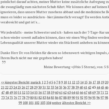
peinlichst darauf achten, meiner Mutter keine zusätzliche Aufregung zu
die zwangläufig zum nächsten Schub führt. Wir können aber auf keinen 
ignorieren, dass unsere Mutter zusehens abbaut und die medizinische Be
muss es leider so ausdrücken - hier jämmerlich versagt! Da werden Ant
verabreicht und gut ist's....
Wir jedenfalls - meine Schwester und ich - haben nach der 7-Tage-Kur u
schon wieder soweit aufladen können, dass wir einen Weg finden werden,
Lebensqualität unserer Mutter wieder ein Stückweit anheben zu können
Danke Herr Dr. von Helden für diesen so lebenswert-wichtigen Impuls, 
Ihrem Buch nicht nur mir gegeben haben!
Meine Bewertung =(0 bis 5 Sterne), von: 5 
<< jüngster Bericht
zurück
1
2
3
4
5
6
7
8
9
10
11
12
13
14
15
16
17
18
19
20
21
22
23
24
25
26
27
28
29
30
31
32
33
34
35
36
37
38
39
40
41
42
43
44
45
46
47
48
49
50
51
52
53
54
55
56
57
58
59
60
61
62
63
64
65
66
67
68
69
70
71
72
73
74
75
76
77
78
79
80
81
82
83
84
85
86
87
88
89
90
91
92
93
94
95
96
97
98
99
100
101
102
103
104
weiter
ältester Bericht >>