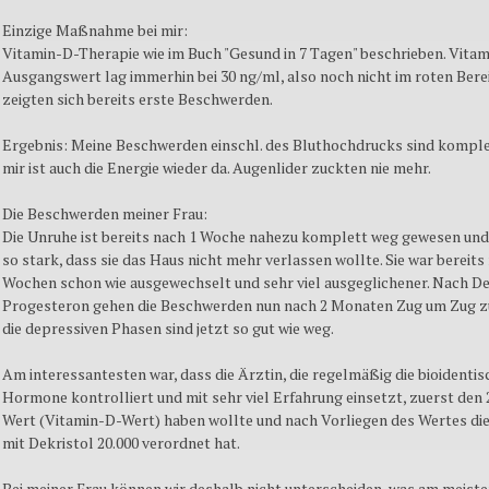
Einzige Maßnahme bei mir:
Vitamin-D-Therapie wie im Buch "Gesund in 7 Tagen" beschrieben. Vita
Ausgangswert lag immerhin bei 30 ng/ml, also noch nicht im roten Ber
zeigten sich bereits erste Beschwerden.
Ergebnis: Meine Beschwerden einschl. des Bluthochdrucks sind komple
mir ist auch die Energie wieder da. Augenlider zuckten nie mehr.
Die Beschwerden meiner Frau:
Die Unruhe ist bereits nach 1 Woche nahezu komplett weg gewesen und
so stark, dass sie das Haus nicht mehr verlassen wollte. Sie war bereits
Wochen schon wie ausgewechselt und sehr viel ausgeglichener. Nach De
Progesteron gehen die Beschwerden nun nach 2 Monaten Zug um Zug z
die depressiven Phasen sind jetzt so gut wie weg.
Am interessantesten war, dass die Ärztin, die regelmäßig die bioidenti
Hormone kontrolliert und mit sehr viel Erfahrung einsetzt, zuerst den
Wert (Vitamin-D-Wert) haben wollte und nach Vorliegen des Wertes d
mit Dekristol 20.000 verordnet hat.
Bei meiner Frau können wir deshalb nicht unterscheiden, was am meist