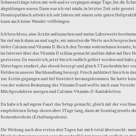
Sehnenstränge taten mir weh und es vergingen einige Tage, bis die Sch
abgeklungen waren. Dann war ich viel müde, in letzter Zeit sehr gereizt.
Homöopathisch arbeite ich seit Jahren mit einem sehr guten Heilprakti
kann auch keine Wunder vollbringen.
Ich beschloss, eine Ärztin aufzusuchen und meine Laborwerte bestimme
Sie rief mich dann an und sagte, wir müssten die Werte noch besprechen,
tiefes Calcium und Vitamin D. Bis ich den Termin wahrnehmen konnte, h
im Internet über das Vitamin D schlau gemacht und bin dabei auf Ihre
gestossen. Da wusste ich, jetzt bin ich endlich gehört worden und habe g
Unterlagen studiert, das ebook besorgt und gleich 3 Taschenbücher von
Helden in unserer Buchhandlung besorgt. Frisch aufdatiert bin ich in d
zur Ärztin gegangen und tief frustriert herausgekommen. Sie hatte kei
von der wahren Bedeutung des Vitamin D und wollte mich zum Verzehr
Milchprodukten anregen und Calcium-Vitamin-D-Kautabletten.
Da habe ich auf eigene Faust das Setup gemacht, gleich mit der von Ihn
empfohlenen Setup-dosen über 5Tage lang, dann ab Sonntag jeweils di
Rememberdosis (Erhaltungsdosis).
Die Wirkung nach den ersten drei Tagen hat mich total überrascht: mei
Muskelschmerzen waren verschwunden!!! Jetzt kann ich endlich an den