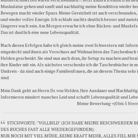
Muskulatur gehen und sanft und nachhaltig meine Kondititon wieder her
Bewegen macht wieder Spass. Meine Gereizheit ist auch verschwunden, 
und wieder voller Energie. Ich schlafe nachts deutlich besser und meis
längeres wach sein. Am Morgen erwache ich ohne Rücken- und Muskel
Das ist deutlich eine neue Lebensqualität.
Nach diesen Erfolgen habe ich gleich meine zwei Schwestern mit Infor
eingedeckt und ihnen als Vorschuss auf Weihnachten das Taschenbuch 
Helden geschenkt. Sie sind nun auch dran, ihr Setup zu machen und bezi
ihre Kinder mit ein. Als nächstes verschenke ich die Taschenbücher in 
Umkreis - da sind auch einige Familienfrauen, die an diesem Thema sehr 
sind.
Mein Dank geht an Herrn Dr. von Helden. Ihre Ausdauer und Nachhaltig
Informieren mindert manches Leid und schafft Lebensqualität und Lebe
Meine Bewertung =(0 bis 5 Sterne
STICHWORTE: "VOLLBILD" (ICH HABE MEINE BESCHWERDEN B
DES BUCHES FAST ALLE WIEDERGEFUNDEN):
NUR NOCH MIT VIEL MÜHE, KEINE KRAFT MEHR, ALLES FIEL MIR