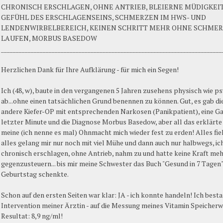
CHRONISCH ERSCHLAGEN, OHNE ANTRIEB, BLEIERNE MÜDIGKEIT
GEFÜHL DES ERSCHLAGENSEINS, SCHMERZEN IM HWS- UND
LENDENWIRBELBEREICH, KEINEN SCHRITT MEHR OHNE SCHME
LAUFEN, MORBUS BASEDOW
__________________________________________________________________________
Herzlichen Dank für Ihre Aufklärung - für mich ein Segen!
Ich (48, w), baute in den vergangenen 5 Jahren zusehens physisch wie p
ab...ohne einen tatsächlichen Grund benennen zu können. Gut, es gab di
andere Kiefer-OP mit entsprechenden Narkosen (Panikpatient), eine Ga
letzter Minute und die Diagnose Morbus Basedow, aber all das erklärte 
meine (ich nenne es mal) Ohnmacht mich wieder fest zu erden! Alles fie
alles gelang mir nur noch mit viel Mühe und dann auch nur halbwegs, ic
chronisch erschlagen, ohne Antrieb, nahm zu und hatte keine Kraft me
gegenzusteuern... bis mir meine Schwester das Buch "Gesund in 7 Tagen
Geburtstag schenkte.
Schon auf den ersten Seiten war klar: JA - ich konnte handeln! Ich besta
Intervention meiner Ärztin - auf die Messung meines Vitamin Speicherw
Resultat: 8,9 ng/ml!