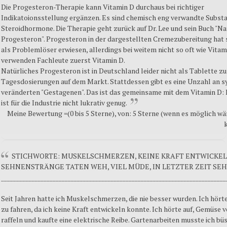
Die Progesteron-Therapie kann Vitamin D durchaus bei richtiger
Indikatoionsstellung ergänzen. Es sind chemisch eng verwandte Subst
Steroidhormone. Die Therapie geht zurück auf Dr. Lee und sein Buch "Na
Progesteron". Progesteron in der dargestellten Cremezubereitung hat 
als Problemlöser erwiesen, allerdings bei weitem nicht so oft wie Vitam
verwenden Fachleute zuerst Vitamin D.
Natürliches Progesteron ist in Deutschland leider nicht als Tablette zu
Tagesdosierungen auf dem Markt. Stattdessen gibt es eine Unzahl an s
veränderten "Gestagenen". Das ist das gemeinsame mit dem Vitamin D: 
ist für die Industrie nicht lukrativ genug.
Meine Bewertung =(0 bis 5 Sterne), von: 5 Sterne (wenn es möglich wär
STICHWORTE: MUSKELSCHMERZEN, KEINE KRAFT ENTWICKEL
SEHNENSTRÄNGE TATEN WEH, VIEL MÜDE, IN LETZTER ZEIT SEH
__________________________________________________________________________
Seit Jahren hatte ich Muskelschmerzen, die nie besser wurden. Ich hört
zu fahren, da ich keine Kraft entwickeln konnte. Ich hörte auf, Gemüse 
raffeln und kaufte eine elektrische Reibe. Gartenarbeiten musste ich büs