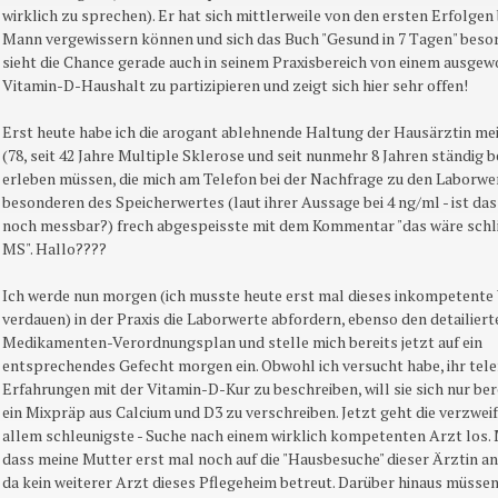
wirklich zu sprechen). Er hat sich mittlerweile von den ersten Erfolgen
Mann vergewissern können und sich das Buch "Gesund in 7 Tagen" besor
sieht die Chance gerade auch in seinem Praxisbereich von einem ausge
Vitamin-D-Haushalt zu partizipieren und zeigt sich hier sehr offen!
Erst heute habe ich die arogant ablehnende Haltung der Hausärztin me
(78, seit 42 Jahre Multiple Sklerose und seit nunmehr 8 Jahren ständig b
erleben müssen, die mich am Telefon bei der Nachfrage zu den Laborwe
besonderen des Speicherwertes (laut ihrer Aussage bei 4 ng/ml - ist da
noch messbar?) frech abgespeisste mit dem Kommentar "das wäre schli
MS". Hallo????
Ich werde nun morgen (ich musste heute erst mal dieses inkompetente
verdauen) in der Praxis die Laborwerte abfordern, ebenso den detailiert
Medikamenten-Verordnungsplan und stelle mich bereits jetzt auf ein
entsprechendes Gefecht morgen ein. Obwohl ich versucht habe, ihr tel
Erfahrungen mit der Vitamin-D-Kur zu beschreiben, will sie sich nur ber
ein Mixpräp aus Calcium und D3 zu verschreiben. Jetzt geht die verzweif
allem schleunigste - Suche nach einem wirklich kompetenten Arzt los. M
dass meine Mutter erst mal noch auf die "Hausbesuche" dieser Ärztin an
da kein weiterer Arzt dieses Pflegeheim betreut. Darüber hinaus müssen