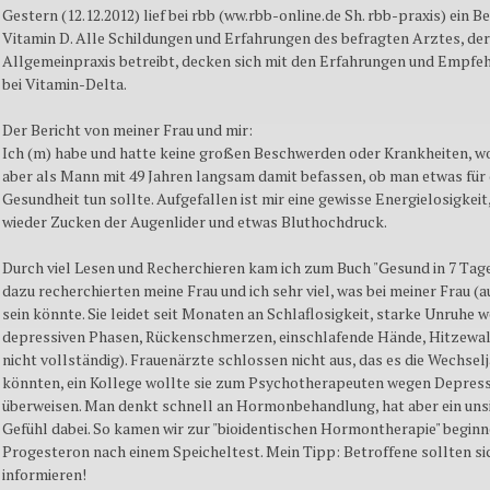
Gestern (12.12.2012) lief bei rbb (ww.rbb-online.de Sh. rbb-praxis) ein B
Vitamin D. Alle Schildungen und Erfahrungen des befragten Arztes, der
Allgemeinpraxis betreibt, decken sich mit den Erfahrungen und Empfeh
bei Vitamin-Delta.
Der Bericht von meiner Frau und mir:
Ich (m) habe und hatte keine großen Beschwerden oder Krankheiten, w
aber als Mann mit 49 Jahren langsam damit befassen, ob man etwas für 
Gesundheit tun sollte. Aufgefallen ist mir eine gewisse Energielosigkeit
wieder Zucken der Augenlider und etwas Bluthochdruck.
Durch viel Lesen und Recherchieren kam ich zum Buch "Gesund in 7 Tage
dazu recherchierten meine Frau und ich sehr viel, was bei meiner Frau (a
sein könnte. Sie leidet seit Monaten an Schlaflosigkeit, starke Unruhe 
depressiven Phasen, Rückenschmerzen, einschlafende Hände, Hitzewal
nicht vollständig). Frauenärzte schlossen nicht aus, das es die Wechselj
könnten, ein Kollege wollte sie zum Psychotherapeuten wegen Depres
überweisen. Man denkt schnell an Hormonbehandlung, hat aber ein uns
Gefühl dabei. So kamen wir zur "bioidentischen Hormontherapie" begin
Progesteron nach einem Speicheltest. Mein Tipp: Betroffene sollten si
informieren!