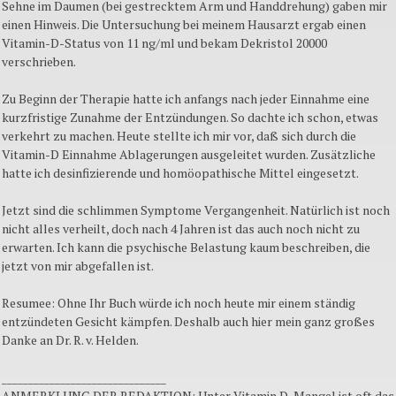
Sehne im Daumen (bei gestrecktem Arm und Handdrehung) gaben mir
einen Hinweis. Die Untersuchung bei meinem Hausarzt ergab einen
Vitamin-D-Status von 11 ng/ml und bekam Dekristol 20000
verschrieben.
Zu Beginn der Therapie hatte ich anfangs nach jeder Einnahme eine
kurzfristige Zunahme der Entzündungen. So dachte ich schon, etwas
verkehrt zu machen. Heute stellte ich mir vor, daß sich durch die
Vitamin-D Einnahme Ablagerungen ausgeleitet wurden. Zusätzliche
hatte ich desinfizierende und homöopathische Mittel eingesetzt.
Jetzt sind die schlimmen Symptome Vergangenheit. Natürlich ist noch
nicht alles verheilt, doch nach 4 Jahren ist das auch noch nicht zu
erwarten. Ich kann die psychische Belastung kaum beschreiben, die
jetzt von mir abgefallen ist.
Resumee: Ohne Ihr Buch würde ich noch heute mir einem ständig
entzündeten Gesicht kämpfen. Deshalb auch hier mein ganz großes
Danke an Dr. R. v. Helden.
_______________________________
ANMERKLUNG DER REDAKTION: Unter Vitamin D-Mangel ist oft das