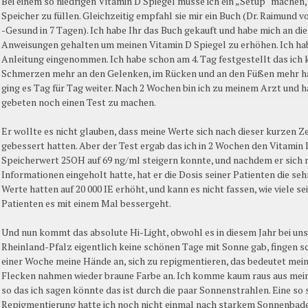
Bei einem so niedrigen Vitamin D Spiegel müsse ich ein „Setup“ machen
Speicher zu füllen. Gleichzeitig empfahl sie mir ein Buch (Dr. Raimund v
-Gesund in 7 Tagen). Ich habe Ihr das Buch gekauft und habe mich an die
Anweisungen gehalten um meinen Vitamin D Spiegel zu erhöhen. Ich ha
Anleitung eingenommen. Ich habe schon am 4. Tag festgestellt das ich 
Schmerzen mehr an den Gelenken, im Rücken und an den Füßen mehr ha
ging es Tag für Tag weiter. Nach 2 Wochen bin ich zu meinem Arzt und h
gebeten noch einen Test zu machen.
Er wollte es nicht glauben, dass meine Werte sich nach dieser kurzen Ze
gebessert hatten. Aber der Test ergab das ich in 2 Wochen den Vitamin 
Speicherwert 25OH auf 69 ng/ml steigern konnte, und nachdem er sich
Informationen eingeholt hatte, hat er die Dosis seiner Patienten die se
Werte hatten auf 20 000 IE erhöht, und kann es nicht fassen, wie viele se
Patienten es mit einem Mal bessergeht.
Und nun kommt das absolute Hi-Light, obwohl es in diesem Jahr bei uns
Rheinland-Pfalz eigentlich keine schönen Tage mit Sonne gab, fingen 
einer Woche meine Hände an, sich zu repigmentieren, das bedeutet mei
Flecken nahmen wieder braune Farbe an. Ich komme kaum raus aus mei
so das ich sagen könnte das ist durch die paar Sonnenstrahlen. Eine so 
Repigmentierung hatte ich noch nicht einmal nach starkem Sonnenbad