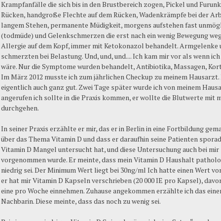
Krampfanfälle die sich bis in den Brustbereich zogen, Pickel und Furun
Rücken, handgroße Flechte auf dem Rücken, Wadenkrämpfe bei der Arb
langem Stehen, permanente Müdigkeit, morgens aufstehen fast unmög
(todmüde) und Gelenkschmerzen die erst nach ein wenig Bewegung weg
Allergie auf dem Kopf, immer mit Ketokonazol behandelt. Armgelenke
schmerzten bei Belastung. Und, und, und.... Ich kam mir vor als wenn ic
wäre. Nur die Symptome wurden behandelt, Antibiotika, Massagen, Kort
Im März 2012 musste ich zum jährlichen Checkup zu meinem Hausarzt. D
eigentlich auch ganz gut. Zwei Tage später wurde ich von meinem Haus
angerufen ich sollte in die Praxis kommen, er wollte die Blutwerte mit m
durchgehen.
In seiner Praxis erzählte er mir, das er in Berlin in eine Fortbildung gem
über das Thema Vitamin D und dass er daraufhin seine Patienten sporad
Vitamin D Mangel untersucht hat, und diese Untersuchung auch bei mir
vorgenommen wurde. Er meinte, dass mein Vitamin D Haushalt patholo
niedrig sei. Der Minimum Wert liegt bei 30ng/ml Ich hatte einen Wert vo
er hat mir Vitamin D Kapseln verschrieben (20 000 IE pro Kapsel), davon
eine pro Woche einnehmen. Zuhause angekommen erzählte ich das eine
Nachbarin. Diese meinte, dass das noch zu wenig sei.