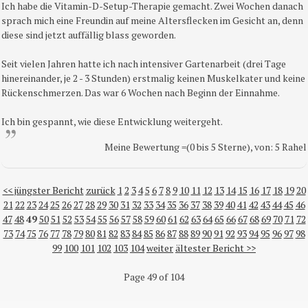
Ich habe die Vitamin-D-Setup-Therapie gemacht. Zwei Wochen danach
sprach mich eine Freundin auf meine Altersflecken im Gesicht an, denn
diese sind jetzt auffällig blass geworden.
Seit vielen Jahren hatte ich nach intensiver Gartenarbeit (drei Tage
hinereinander, je 2 - 3 Stunden) erstmalig keinen Muskelkater und keine
Rückenschmerzen. Das war 6 Wochen nach Beginn der Einnahme.
Ich bin gespannt, wie diese Entwicklung weitergeht.
Meine Bewertung =(0 bis 5 Sterne), von: 5 Rahel
<< jüngster Bericht
zurück
1
2
3
4
5
6
7
8
9
10
11
12
13
14
15
16
17
18
19
20
21
22
23
24
25
26
27
28
29
30
31
32
33
34
35
36
37
38
39
40
41
42
43
44
45
46
47
48
49
50
51
52
53
54
55
56
57
58
59
60
61
62
63
64
65
66
67
68
69
70
71
72
73
74
75
76
77
78
79
80
81
82
83
84
85
86
87
88
89
90
91
92
93
94
95
96
97
98
99
100
101
102
103
104
weiter
ältester Bericht >>
Page 49 of 104