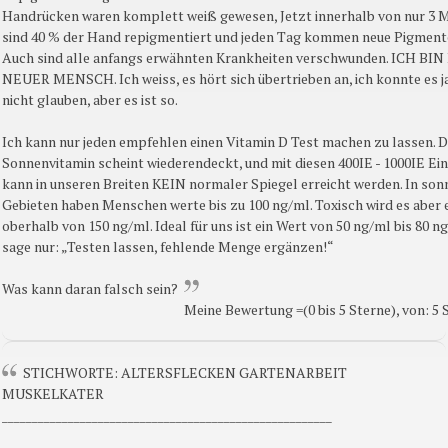
Handrücken waren komplett weiß gewesen, Jetzt innerhalb von nur 3 
sind 40 % der Hand repigmentiert und jeden Tag kommen neue Pigmente
Auch sind alle anfangs erwähnten Krankheiten verschwunden. ICH BIN
NEUER MENSCH. Ich weiss, es hört sich übertrieben an, ich konnte es j
nicht glauben, aber es ist so.
Ich kann nur jeden empfehlen einen Vitamin D Test machen zu lassen. 
Sonnenvitamin scheint wiederendeckt, und mit diesen 400IE - 1000IE Ei
kann in unseren Breiten KEIN normaler Spiegel erreicht werden. In so
Gebieten haben Menschen werte bis zu 100 ng/ml. Toxisch wird es aber 
oberhalb von 150 ng/ml. Ideal für uns ist ein Wert von 50 ng/ml bis 80 ng
sage nur: „Testen lassen, fehlende Menge ergänzen!“
Was kann daran falsch sein?
Meine Bewertung =(0 bis 5 Sterne), von: 5
STICHWORTE: ALTERSFLECKEN GARTENARBEIT
MUSKELKATER
_______________________________________________________