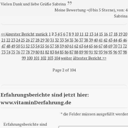
Vielen Dank und liebe Grüße Sabrina
Meine Bewertung =(0 bis 5 Sterne), von: 4
Sabrina
<< jüngster Bericht
zurück
1
2
3
4
5
6
7
8
9
10
11
12
13
14
15
16
17
18
19
20
21
22
23
24
25
26
27
28
29
30
31
32
33
34
35
36
37
38
39
40
41
42
43
44
45
46
47
48
49
50
51
52
53
54
55
56
57
58
59
60
61
62
63
64
65
66
67
68
69
70
71
72
73
74
75
76
77
78
79
80
81
82
83
84
85
86
87
88
89
90
91
92
93
94
95
96
97
98
99
100
101
102
103
104
weiter
ältester Bericht >>
Page 2 of 104
Erfahrungsberichte sind jetzt hier:
www.vitaminDerfahrung.de
*
die Felder müssen ausgefüllt werden
Erfahrungsberichte sind