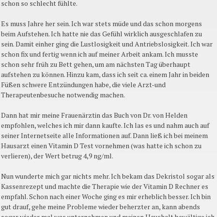
schon so schlecht fühlte.
Es muss Jahre her sein. Ich war stets müde und das schon morgens
beim Aufstehen. Ich hatte nie das Gefühl wirklich ausgeschlafen zu
sein. Damit einher ging die Lustlosigkeit und Antriebslosigkeit. Ich war
schon fix und fertig wenn ich auf meiner Arbeit ankam. Ich musste
schon sehr früh zu Bett gehen, um am nächsten Tag überhaupt
aufstehen zu können. Hinzu kam, dass ich seit ca. einem Jahr in beiden
Füßen schwere Entzündungen habe, die viele Arzt-und
Therapeutenbesuche notwendig machen.
Dann hat mir meine Frauenärztin das Buch von Dr. von Helden
empfohlen, welches ich mir dann kaufte. Ich las es und nahm auch auf
seiner Internetseite alle Informationen auf. Dann ließ ich bei meinem
Hausarzt einen Vitamin D Test vornehmen (was hatte ich schon zu
verlieren), der Wert betrug 4,9 ng/ml.
Nun wunderte mich gar nichts mehr. Ich bekam das Dekristol sogar als
Kassenrezept und machte die Therapie wie der Vitamin D Rechner es
empfahl. Schon nach einer Woche ging es mir erheblich besser. Ich bin
gut drauf, gehe meine Probleme wieder beherzter an, kann abends
sogar wieder mal was unternehmen und meinen Haushalt bewältige ich