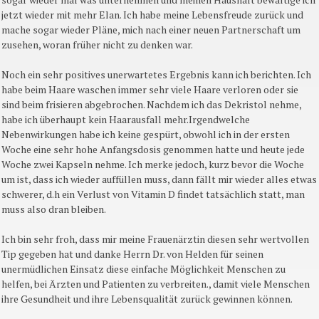
jetzt wieder mit mehr Elan. Ich habe meine Lebensfreude zurück und
mache sogar wieder Pläne, mich nach einer neuen Partnerschaft um
zusehen, woran früher nicht zu denken war.
Noch ein sehr positives unerwartetes Ergebnis kann ich berichten. Ich
habe beim Haare waschen immer sehr viele Haare verloren oder sie
sind beim frisieren abgebrochen. Nachdem ich das Dekristol nehme,
habe ich überhaupt kein Haarausfall mehr.Irgendwelche
Nebenwirkungen habe ich keine gespürt, obwohl ich in der ersten
Woche eine sehr hohe Anfangsdosis genommen hatte und heute jede
Woche zwei Kapseln nehme. Ich merke jedoch, kurz bevor die Woche
um ist, dass ich wieder auffüllen muss, dann fällt mir wieder alles etwas
schwerer, d.h ein Verlust von Vitamin D findet tatsächlich statt, man
muss also dran bleiben.
Ich bin sehr froh, dass mir meine Frauenärztin diesen sehr wertvollen
Tip gegeben hat und danke Herrn Dr. von Helden für seinen
unermüdlichen Einsatz diese einfache Möglichkeit Menschen zu
helfen, bei Ärzten und Patienten zu verbreiten., damit viele Menschen
ihre Gesundheit und ihre Lebensqualität zurück gewinnen können.