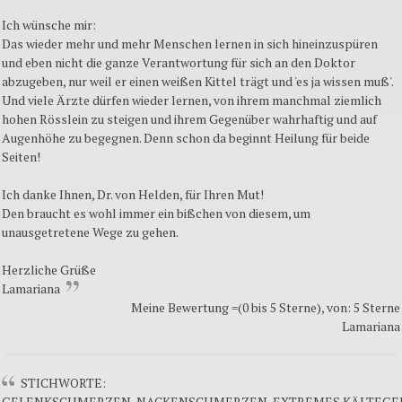
Ich wünsche mir:
Das wieder mehr und mehr Menschen lernen in sich hineinzuspüren
und eben nicht die ganze Verantwortung für sich an den Doktor
abzugeben, nur weil er einen weißen Kittel trägt und 'es ja wissen muß'.
Und viele Ärzte dürfen wieder lernen, von ihrem manchmal ziemlich
hohen Rösslein zu steigen und ihrem Gegenüber wahrhaftig und auf
Augenhöhe zu begegnen. Denn schon da beginnt Heilung für beide
Seiten!
Ich danke Ihnen, Dr. von Helden, für Ihren Mut!
Den braucht es wohl immer ein bißchen von diesem, um
unausgetretene Wege zu gehen.
Herzliche Grüße
Lamariana
Meine Bewertung =(0 bis 5 Sterne), von: 5 Sterne
Lamariana
STICHWORTE:
GELENKSCHMERZEN, NACKENSCHMERZEN, EXTREMES KÄLTEGE