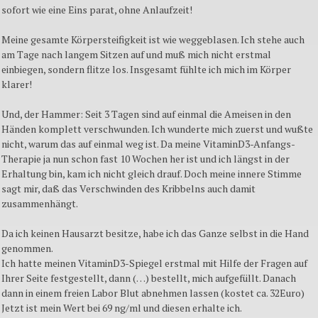
sofort wie eine Eins parat, ohne Anlaufzeit!
Meine gesamte Körpersteifigkeit ist wie weggeblasen. Ich stehe auch
am Tage nach langem Sitzen auf und muß mich nicht erstmal
einbiegen, sondern flitze los. Insgesamt fühlte ich mich im Körper
klarer!
Und, der Hammer: Seit 3 Tagen sind auf einmal die Ameisen in den
Händen komplett verschwunden. Ich wunderte mich zuerst und wußte
nicht, warum das auf einmal weg ist. Da meine VitaminD3-Anfangs-
Therapie ja nun schon fast 10 Wochen her ist und ich längst in der
Erhaltung bin, kam ich nicht gleich drauf. Doch meine innere Stimme
sagt mir, daß das Verschwinden des Kribbelns auch damit
zusammenhängt.
Da ich keinen Hausarzt besitze, habe ich das Ganze selbst in die Hand
genommen.
Ich hatte meinen VitaminD3-Spiegel erstmal mit Hilfe der Fragen auf
Ihrer Seite festgestellt, dann (…) bestellt, mich aufgefüllt. Danach
dann in einem freien Labor Blut abnehmen lassen (kostet ca. 32Euro)
Jetzt ist mein Wert bei 69 ng/ml und diesen erhalte ich.