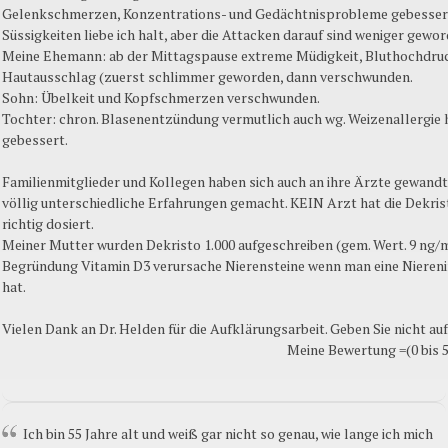
Gelenkschmerzen, Konzentrations- und Gedächtnisprobleme gebessert
Süssigkeiten liebe ich halt, aber die Attacken darauf sind weniger gewor
Meine Ehemann: ab der Mittagspause extreme Müdigkeit, Bluthochdru
Hautausschlag (zuerst schlimmer geworden, dann verschwunden.
Sohn: Übelkeit und Kopfschmerzen verschwunden.
Tochter: chron. Blasenentzündung vermutlich auch wg. Weizenallergie h
gebessert.
Familienmitglieder und Kollegen haben sich auch an ihre Ärzte gewandt
völlig unterschiedliche Erfahrungen gemacht. KEIN Arzt hat die Dekris
richtig dosiert.
Meiner Mutter wurden Dekristo 1.000 aufgeschreiben (gem. Wert. 9 ng/m
Begründung Vitamin D3 verursache Nierensteine wenn man eine Niereni
hat.
Vielen Dank an Dr. Helden für die Aufklärungsarbeit. Geben Sie nicht auf
Meine Bewertung =(0 bis 5
Ich bin 55 Jahre alt und weiß gar nicht so genau, wie lange ich mich