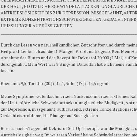
DER HAUT, PLÖTZLICHE SCHWINDELATTACKEN, UNGLAUBLICHE 
ANTRIEBSLOSIGKEIT BIS ZUR DEPRESSION, MISSGELAUNT, AUFB
EXTREME KONZENTRATIONSSCHWIERIGKEITEN, GEDÄCHTNISPR
HEISSHUNGER AUF SÜSSIGKEITEN
__________________________________________________________________________
Durch das Lesen von naturheilkundlichen Zeitschriften und durch meine 
Heilpraktiker bin ich auf die D-Mangel-Problematik gestoßen. Mein Ha
Abnahme des Blutes und das Rezept für Dekristol 20.000 (2 Mal) auf K
durchgeführt. Mein Wert war 8,8 mg/ml. Daraufhin habe ich meine Famil
lassen.
Ehemann: 9,5, Tochter (20 J): 14,1, Sohn (17 J): 14,5 ng/ml
Meine Symptome: Gelenkschmerzen, Nackenschmerzen, extremes Kält
der Haut, plötzliche Schwindelattacken, unglaubliche Müdigkeit, Antrie
zur Depression, missgelaunt, aufbrausend, extreme Konzentrationsschw
Gedächtnisprobleme, Heißhunger auf Süssigkeiten
Bereits nach 3 Tagen mit Dekristol Set-Up Therapie war die Müdigkeit 
Antriebslosigkeit weg. Im weiteren Verlauf keine Schwindelattacken m