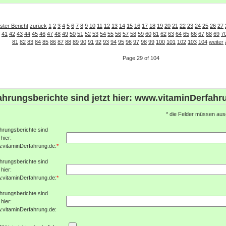
ster Bericht
zurück
1
2
3
4
5
6
7
8
9
10
11
12
13
14
15
16
17
18
19
20
21
22
23
24
25
26
27
41
42
43
44
45
46
47
48
49
50
51
52
53
54
55
56
57
58
59
60
61
62
63
64
65
66
67
68
69
7
81
82
83
84
85
86
87
88
89
90
91
92
93
94
95
96
97
98
99
100
101
102
103
104
weiter
Page 29 of 104
ahrungsberichte sind jetzt hier: www.vitaminDerfahr
*
die Felder müssen ausg
hrungsberichte sind
 hier:
.vitaminDerfahrung.de:
*
hrungsberichte sind
 hier:
.vitaminDerfahrung.de:
*
hrungsberichte sind
 hier:
.vitaminDerfahrung.de: