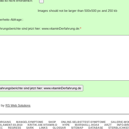
Bild ist nicht erforderlich:
Images should not be larger than 500x500 px and 250 kb
erheits-Abfrage::
hrungsberichte sind jetzt hier: www.vitaminDerfahrung.de:
*
d by
RS Web Solutions
HRGANG
MANGELSYMPTOME
SHOP
ONLINE-SELBSTTEST-SYMPTOME
GALERIE-W
RLAMENT-03-2010
KRITIK-AM-VITAMIN-D
HYPE
MARSHALL-HOAX
ARZT
INFO-BR
EC
REGRESS
SARK
LINKS
GLOSSAR
SITEMAP
DATABASE
STERBLICHKEI