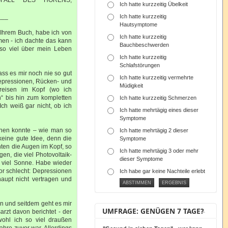
Ich hatte kurzzeitig Übelkeit
___
Ich hatte kurzzeitig
Hautsymptome
u Ihrem Buch, habe ich von
Ich hatte kurzzeitig
men - ich dachte das kann
Bauchbeschwerden
 so viel über mein Leben
Ich hatte kurzzeitig
Schlafstörungen
ass es mir noch nie so gut
Ich hatte kurzzeitig vermehrte
 Depressionen, Rücken- und
Müdigkeit
kreisen im Kopf (wo ich
“ bis hin zum kompletten
Ich hatte kurzzeitig Schmerzen
 Ich weiß gar nicht, ob ich
Ich hatte mehrtägig eines dieser
Symptome
achen konnte – wie man so
Ich hatte mehrtägig 2 dieser
keine gute Idee, denn die
Symptome
ehten die Augen im Kopf, so
Ich hatte mehrtägig 3 oder mehr
en, die viel Photovoltaik-
dieser Symptome
ch viel Sonne. Habe wieder
vor schlecht: Depressionen
Ich habe gar keine Nachteile erlebt
haupt nicht vertragen und
en und seitdem geht es mir
UMFRAGE: GENÜGEN 7 TAGE?
rzt davon berichtet - der
wohl ich so viel draußen
ahre zuvor war. Allerdings