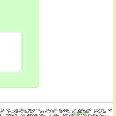
ORKSHOP
VORTRAG-VITAMIN-D
PRESSEMITTEILUNG
PRESSEBERICHT-NOV-09
EU-
IEF
KONGRESS-UNI-SAAR
ARZTSUCHE
KINDESMISSHANDLUNG
ATOMGAU
T
MUSEUM
UNTERDOSIERUNG
STUDIE
KONGRESS
ÜBER
MOTIVE