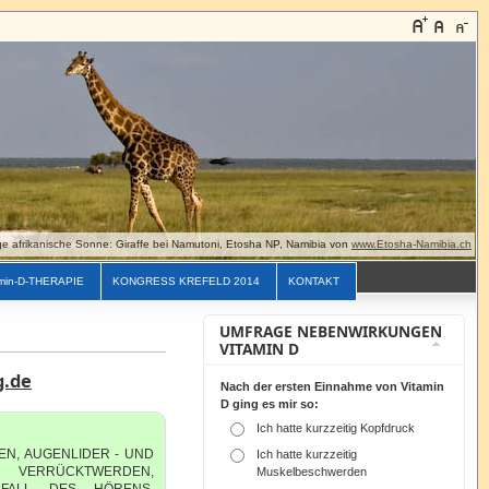
e afrikanische Sonne: Giraffe bei Namutoni, Etosha NP, Namibia von
www.Etosha-Namibia.ch
min-D-THERAPIE
KONGRESS KREFELD 2014
KONTAKT
UMFRAGE NEBENWIRKUNGEN
VITAMIN D
g.de
Nach der ersten Einnahme von Vitamin
D ging es mir so:
Ich hatte kurzzeitig Kopfdruck
EN, AUGENLIDER - UND
Ich hatte kurzzeitig
 VERRÜCKTWERDEN,
Muskelbeschwerden
SFALL DES HÖRENS,