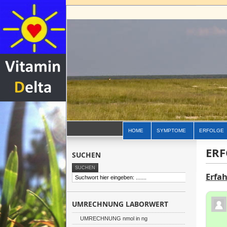
HOME
SYMPTOME
ERFOLGE
ERF
SUCHEN
Erfa
UMRECHNUNG LABORWERT
UMRECHNUNG nmol in ng