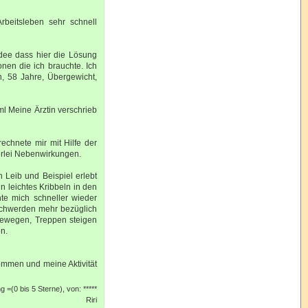
rbeitsleben sehr schnell
Idee dass hier die Lösung
onen die ich brauchte. Ich
n, 58 Jahre, Übergewicht,
/ml Meine Ärztin verschrieb
rechnete mir mit Hilfe der
erlei Nebenwirkungen.
 Leib und Beispiel erlebt
n leichtes Kribbeln in den
te mich schneller wieder
schwerden mehr bezüglich
bewegen, Treppen steigen
en.
mmen und meine Aktivität
 =(0 bis 5 Sterne), von: *****
Riri