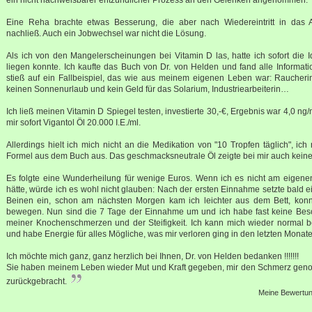
Eine Reha brachte etwas Besserung, die aber nach Wiedereintritt in das A
nachließ. Auch ein Jobwechsel war nicht die Lösung.
Als ich von den Mangelerscheinungen bei Vitamin D las, hatte ich sofort die 
liegen konnte. Ich kaufte das Buch von Dr. von Helden und fand alle Informati
stieß auf ein Fallbeispiel, das wie aus meinem eigenen Leben war: Raucheri
keinen Sonnenurlaub und kein Geld für das Solarium, Industriearbeiterin…
Ich ließ meinen Vitamin D Spiegel testen, investierte 30,-€, Ergebnis war 4,0 ng
mir sofort Vigantol Öl 20.000 I.E./ml.
Allerdings hielt ich mich nicht an die Medikation von "10 Tropfen täglich", ich 
Formel aus dem Buch aus. Das geschmacksneutrale Öl zeigte bei mir auch kein
Es folgte eine Wunderheilung für wenige Euros. Wenn ich es nicht am eigenen
hätte, würde ich es wohl nicht glauben: Nach der ersten Einnahme setzte bald ei
Beinen ein, schon am nächsten Morgen kam ich leichter aus dem Bett, konn
bewegen. Nun sind die 7 Tage der Einnahme um und ich habe fast keine Be
meiner Knochenschmerzen und der Steifigkeit. Ich kann mich wieder normal 
und habe Energie für alles Mögliche, was mir verloren ging in den letzten Monat
Ich möchte mich ganz, ganz herzlich bei Ihnen, Dr. von Helden bedanken !!!!!!!
Sie haben meinem Leben wieder Mut und Kraft gegeben, mir den Schmerz geno
zurückgebracht.
Meine Bewertung