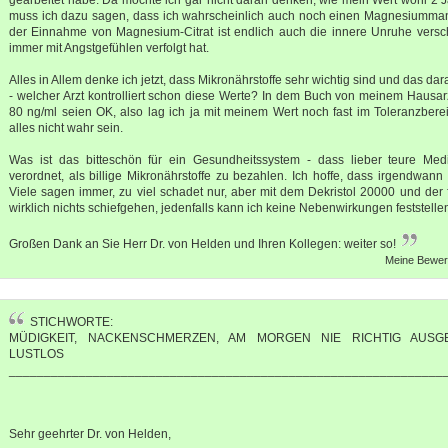
muss ich dazu sagen, dass ich wahrscheinlich auch noch einen Magnesiummang
der Einnahme von Magnesium-Citrat ist endlich auch die innere Unruhe vers
immer mit Angstgefühlen verfolgt hat.
Alles in Allem denke ich jetzt, dass Mikronährstoffe sehr wichtig sind und das da
- welcher Arzt kontrolliert schon diese Werte? In dem Buch von meinem Hausarz
80 ng/ml seien OK, also lag ich ja mit meinem Wert noch fast im Toleranzbere
alles nicht wahr sein.
Was ist das bitteschön für ein Gesundheitssystem - dass lieber teure Me
verordnet, als billige Mikronährstoffe zu bezahlen. Ich hoffe, dass irgendwann
Viele sagen immer, zu viel schadet nur, aber mit dem Dekristol 20000 und der 
wirklich nichts schiefgehen, jedenfalls kann ich keine Nebenwirkungen feststelle
Großen Dank an Sie Herr Dr. von Helden und Ihren Kollegen: weiter so!
Meine Bewert
STICHWORTE:
MÜDIGKEIT, NACKENSCHMERZEN, AM MORGEN NIE RICHTIG AUSGE
LUSTLOS
______________________________________________________________
Sehr geehrter Dr. von Helden,