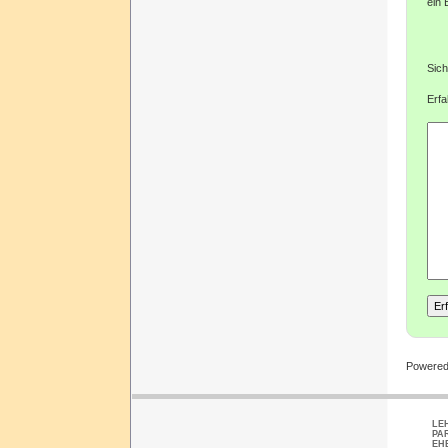
ein 
Sich
Erfa
Powere
LE
PA
EH