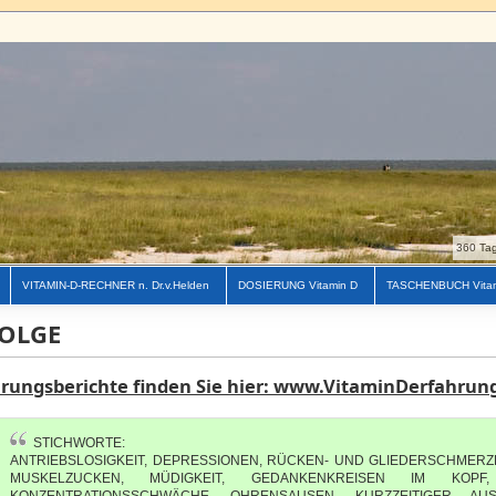
360 Tag
VITAMIN-D-RECHNER n. Dr.v.Helden
DOSIERUNG Vitamin D
TASCHENBUCH Vita
OLGE
hrungsberichte finden Sie hier: www.VitaminDerfahrun
STICHWORTE:
ANTRIEBSLOSIGKEIT, DEPRESSIONEN, RÜCKEN- UND GLIEDERSCHMERZ
MUSKELZUCKEN, MÜDIGKEIT, GEDANKENKREISEN IM KOPF,
KONZENTRATIONSSCHWÄCHE, OHRENSAUSEN, KURZZEITIGER AU