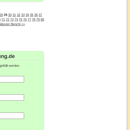
28
29
30
31
32
33
34
35
36
37
0
71
72
73
74
75
76
77
78
79
80
ältester Bericht >>
ung.de
efüllt werden.