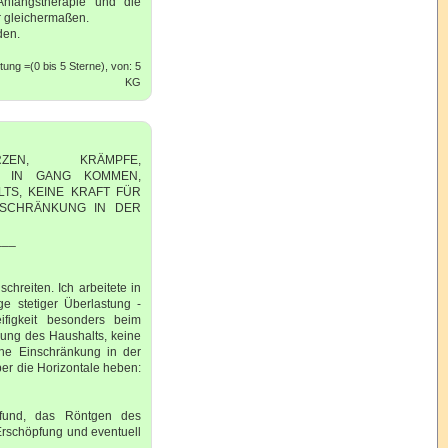
nfangstherapie und die
r gleichermaßen.
den.
ung =(0 bis 5 Sterne), von: 5
KG
RZEN, KRÄMPFE,
HT IN GANG KOMMEN,
TS, KEINE KRAFT FÜR
INSCHRÄNKUNG IN DER
___
chreiten. Ich arbeitete in
e stetiger Überlastung -
ifigkeit besonders beim
gung des Haushalts, keine
iche Einschränkung in der
ber die Horizontale heben:
efund, das Röntgen des
Erschöpfung und eventuell