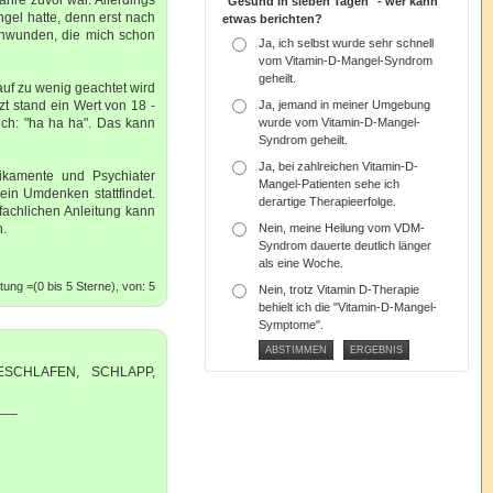
"Gesund in sieben Tagen" - wer kann
el hatte, denn erst nach
etwas berichten?
chwunden, die mich schon
Ja, ich selbst wurde sehr schnell
vom Vitamin-D-Mangel-Syndrom
geheilt.
rauf zu wenig geachtet wird
t stand ein Wert von 18 -
Ja, jemand in meiner Umgebung
ich: "ha ha ha". Das kann
wurde vom Vitamin-D-Mangel-
Syndrom geheilt.
Ja, bei zahlreichen Vitamin-D-
dikamente und Psychiater
Mangel-Patienten sehe ich
 ein Umdenken stattfindet.
derartige Therapieerfolge.
fachlichen Anleitung kann
n.
Nein, meine Heilung vom VDM-
Syndrom dauerte deutlich länger
als eine Woche.
ung =(0 bis 5 Sterne), von: 5
Nein, trotz Vitamin D-Therapie
behielt ich die "Vitamin-D-Mangel-
Symptome".
SCHLAFEN, SCHLAPP,
___