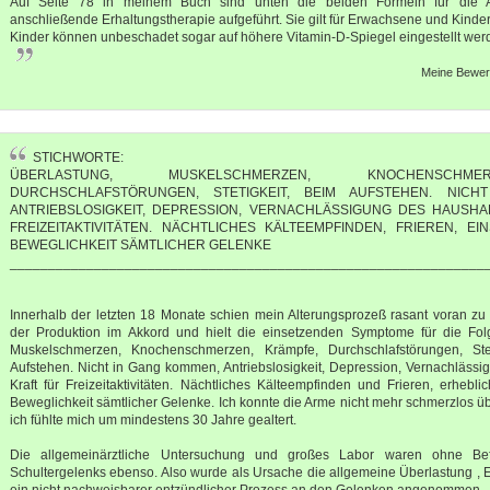
Auf Seite 78 in meinem Buch sind unten die beiden Formeln für die A
anschließende Erhaltungstherapie aufgeführt. Sie gilt für Erwachsene und Kinde
Kinder können unbeschadet sogar auf höhere Vitamin-D-Spiegel eingestellt wer
Meine Bewert
STICHWORTE:
ÜBERLASTUNG, MUSKELSCHMERZEN, KNOCHENSCHME
DURCHSCHLAFSTÖRUNGEN, STETIGKEIT, BEIM AUFSTEHEN. NIC
ANTRIEBSLOSIGKEIT, DEPRESSION, VERNACHLÄSSIGUNG DES HAUSHAL
FREIZEITAKTIVITÄTEN. NÄCHTLICHES KÄLTEEMPFINDEN, FRIEREN, E
BEWEGLICHKEIT SÄMTLICHER GELENKE
______________________________________________________________
Innerhalb der letzten 18 Monate schien mein Alterungsprozeß rasant voran zu s
der Produktion im Akkord und hielt die einsetzenden Symptome für die Folg
Muskelschmerzen, Knochenschmerzen, Krämpfe, Durchschlafstörungen, Ste
Aufstehen. Nicht in Gang kommen, Antriebslosigkeit, Depression, Vernachlässi
Kraft für Freizeitaktivitäten. Nächtliches Kälteempfinden und Frieren, erhebl
Beweglichkeit sämtlicher Gelenke. Ich konnte die Arme nicht mehr schmerzlos ü
ich fühlte mich um mindestens 30 Jahre gealtert.
Die allgemeinärztliche Untersuchung und großes Labor waren ohne B
Schultergelenks ebenso. Also wurde als Ursache die allgemeine Überlastung , 
ein nicht nachweisbarer entzündlicher Prozess an den Gelenken angenommen.