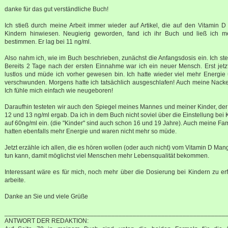
danke für das gut verständliche Buch!
Ich stieß durch meine Arbeit immer wieder auf Artikel, die auf den Vitamin
Kindern hinwiesen. Neugierig geworden, fand ich ihr Buch und ließ ich m
bestimmen. Er lag bei 11 ng/ml.
Also nahm ich, wie im Buch beschrieben, zunächst die Anfangsdosis ein. Ich stel
Bereits 2 Tage nach der ersten Einnahme war ich ein neuer Mensch. Erst jetzt
lustlos und müde ich vorher gewesen bin. Ich hatte wieder viel mehr Energi
verschwunden. Morgens hatte ich tatsächlich ausgeschlafen! Auch meine Nack
Ich fühle mich einfach wie neugeboren!
Daraufhin testeten wir auch den Spiegel meines Mannes und meiner Kinder, de
12 und 13 ng/ml ergab. Da ich in dem Buch nicht soviel über die Einstellung bei Ki
auf 60ng/ml ein. (die "Kinder" sind auch schon 16 und 19 Jahre). Auch meine Fami
hatten ebenfalls mehr Energie und waren nicht mehr so müde.
Jetzt erzähle ich allen, die es hören wollen (oder auch nicht) vom Vitamin D 
tun kann, damit möglichst viel Menschen mehr Lebensqualität bekommen.
Interessant wäre es für mich, noch mehr über die Dosierung bei Kindern zu erf
arbeite.
Danke an Sie und viele Grüße
______________________________________________________________
ANTWORT DER REDAKTION: