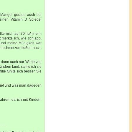
 D Mangel gerade auch bei
einen Vitamin D Spiegel
lte mich auf 70 ng/ml ein.
 merkte ich, wie schlapp,
e und meine Müdigkeit war
enschmerzen ließen nach.
r dann auch nur Werte von
ndern fand, stellte ich sie
lie fühlte sich besser. Sie
Mangel und was man dagegen
ahren, da ich mit Kindern
____