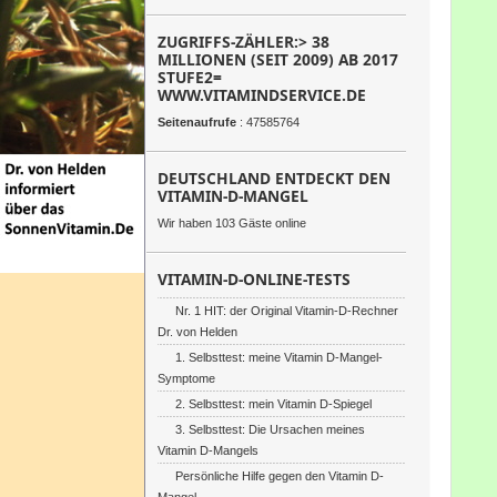
ZUGRIFFS-ZÄHLER:> 38
MILLIONEN (SEIT 2009) AB 2017
STUFE2=
WWW.VITAMINDSERVICE.DE
Seitenaufrufe
: 47585764
DEUTSCHLAND ENTDECKT DEN
VITAMIN-D-MANGEL
Wir haben 103 Gäste online
VITAMIN-D-ONLINE-TESTS
Nr. 1 HIT: der Original Vitamin-D-Rechner
Dr. von Helden
1. Selbsttest: meine Vitamin D-Mangel-
Symptome
2. Selbsttest: mein Vitamin D-Spiegel
3. Selbsttest: Die Ursachen meines
Vitamin D-Mangels
Persönliche Hilfe gegen den Vitamin D-