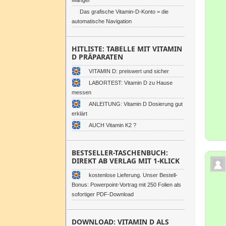
Mangel
Das grafische Vitamin-D-Konto = die
automatische Navigation
HITLISTE: TABELLE MIT VITAMIN
D PRÄPARATEN
VITAMIN D: preiswert und sicher
LABORTEST: Vitamin D zu Hause
messen
ANLEITUNG: Vitamin D Dosierung gut
erklärt
AUCH Vitamin K2 ?
BESTSELLER-TASCHENBUCH:
DIREKT AB VERLAG MIT 1-KLICK
kostenlose Lieferung. Unser Bestell-
Bonus: Powerpoint-Vortrag mit 250 Folien als
sofortiger PDF-Download
DOWNLOAD: VITAMIN D ALS