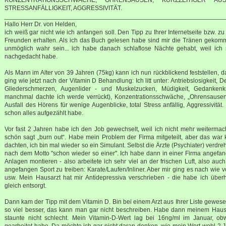
STRESSANFÄLLIGKEIT, AGGRESSIVITÄT.
______________________________________________________________
Hallo Herr Dr. von Helden,
ich weiß gar nicht wie ich anfangen soll. Den Tipp zu Ihrer Internetseite bzw. z
Freunden erhalten. Als ich das Buch gelesen habe sind mir die Tränen gekom
unmöglich wahr sein... ich habe danach schlaflose Nächte gehabt, weil ich
nachgedacht habe.
Als Mann im Alter von 39 Jahren (75kg) kann ich nun rückblickend feststellen, d
ging wie jetzt nach der Vitamin D Behandlung: Ich litt unter: Antriebslosigkeit,
Gliederschmerzen, Augenlider - und Muskelzucken, Müdigkeit, Gedanken
manchmal dachte ich werde verrückt), Konzentrationsschwäche, „Ohrensausen
Ausfall des Hörens für wenige Augenblicke, total Stress anfällig, Aggressivität.
schon alles aufgezählt habe.
Vor fast 2 Jahren habe ich den Job gewechselt, weil ich nicht mehr weiterm
schön sagt „burn out“. Habe mein Problem der Firma mitgeteilt, aber das war 
dachten, ich bin mal wieder so ein Simulant. Selbst die Ärzte (Psychiater) verdr
nach dem Motto "schon wieder so einer". Ich habe dann in einer Firma angefang
Anlagen montieren - also arbeitete ich sehr viel an der frischen Luft, also au
angefangen Sport zu treiben: Karate/Laufen/Inliner. Aber mir ging es nach wie 
usw. Mein Hausarzt hat mir Antidepressiva verschrieben - die habe ich über
gleich entsorgt.
Dann kam der Tipp mit dem Vitamin D. Bin bei einem Arzt aus Ihrer Liste gewes
so viel besser, das kann man gar nicht beschreiben. Habe dann meinem Hausa
staunte nicht schlecht. Mein Vitamin-D-Wert lag bei 16ng/ml im Januar, ob
gearbeitet habe. Da möchte ich gar nicht daran denken, wie mein Wert wohl 2 J