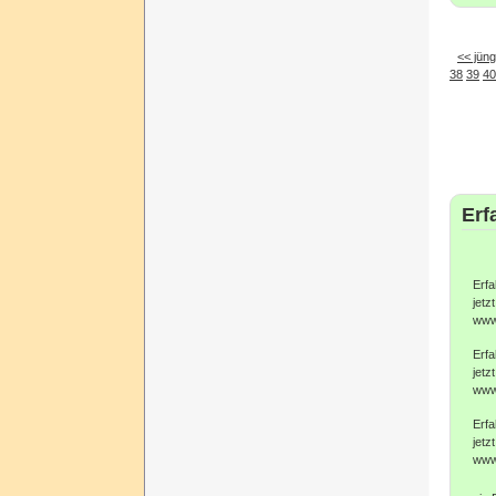
<< jüng
38
39
40
Erf
Erfa
jetzt
www
Erfa
jetzt
www
Erfa
jetzt
www