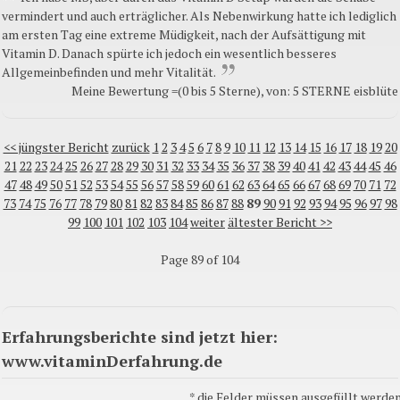
vermindert und auch erträglicher. Als Nebenwirkung hatte ich lediglich
am ersten Tag eine extreme Müdigkeit, nach der Aufsättigung mit
Vitamin D. Danach spürte ich jedoch ein wesentlich besseres
Allgemeinbefinden und mehr Vitalität.
Meine Bewertung =(0 bis 5 Sterne), von: 5 STERNE eisblüte
<< jüngster Bericht
zurück
1
2
3
4
5
6
7
8
9
10
11
12
13
14
15
16
17
18
19
20
21
22
23
24
25
26
27
28
29
30
31
32
33
34
35
36
37
38
39
40
41
42
43
44
45
46
47
48
49
50
51
52
53
54
55
56
57
58
59
60
61
62
63
64
65
66
67
68
69
70
71
72
73
74
75
76
77
78
79
80
81
82
83
84
85
86
87
88
89
90
91
92
93
94
95
96
97
98
99
100
101
102
103
104
weiter
ältester Bericht >>
Page 89 of 104
Erfahrungsberichte sind jetzt hier:
www.vitaminDerfahrung.de
*
die Felder müssen ausgefüllt werden