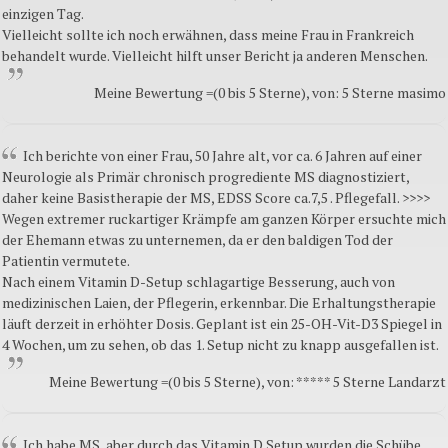
einzigen Tag.
Vielleicht sollte ich noch erwähnen, dass meine Frau in Frankreich
behandelt wurde. Vielleicht hilft unser Bericht ja anderen Menschen.
Meine Bewertung =(0 bis 5 Sterne), von: 5 Sterne masimo
Ich berichte von einer Frau, 50 Jahre alt, vor ca. 6 Jahren auf einer
Neurologie als Primär chronisch progrediente MS diagnostiziert,
daher keine Basistherapie der MS, EDSS Score ca.7,5 . Pflegefall. >>>>
Wegen extremer ruckartiger Krämpfe am ganzen Körper ersuchte mich
der Ehemann etwas zu unternemen, da er den baldigen Tod der
Patientin vermutete.
Nach einem Vitamin D-Setup schlagartige Besserung, auch von
medizinischen Laien, der Pflegerin, erkennbar. Die Erhaltungstherapie
läuft derzeit in erhöhter Dosis. Geplant ist ein 25-OH-Vit-D3 Spiegel in
4 Wochen, um zu sehen, ob das 1. Setup nicht zu knapp ausgefallen ist.
Meine Bewertung =(0 bis 5 Sterne), von: ***** 5 Sterne Landarzt
Ich habe MS, aber durch das Vitamin D Setup wurden die Schübe