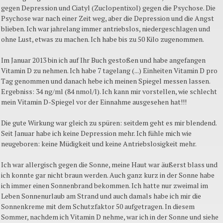
gegen Depression und Ciatyl (Zuclopentixol) gegen die Psychose. Die
Psychose war nach einer Zeit weg, aber die Depression und die Angst
blieben. Ich war jahrelang immer antriebslos, niedergeschlagen und
ohne Lust, etwas zu machen. Ich habe bis zu 50 Kilo zugenommen.
Im Januar 2013 bin ich auf Ihr Buch gestoßen und habe angefangen
Vitamin D zu nehmen. Ich habe 7 tagelang (...) Einheiten Vitamin D pro
Tag genommen und danach hebe ich meinen Spiegel messen lassen.
Ergebniss: 34 ng/ml (84 nmol/l). Ich kann mir vorstellen, wie schlecht
mein Vitamin D-Spiegel vor der Einnahme ausgesehen hat!!!
Die gute Wirkung war gleich zu spüren: seitdem geht es mir blendend.
Seit Januar habe ich keine Depression mehr. Ich fühle mich wie
neugeboren: keine Müdigkeit und keine Antriebslosigkeit mehr.
Ich war allergisch gegen die Sonne, meine Haut war äußerst blass und
ich konnte gar nicht braun werden. Auch ganz kurz in der Sonne habe
ich immer einen Sonnenbrand bekommen. Ich hatte nur zweimal im
Leben Sonnenurlaub am Strand und auch damals habe ich mir die
Sonnenkreme mit dem Schutzfaktor 50 aufgetragen. In diesem
Sommer, nachdem ich Vitamin D nehme, war ich in der Sonne und siehe