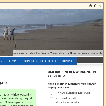
Abendsonne - bildet kein SonnenVitamin D mehr. Bild von
www.sonnenvitamin.de
min-D-THERAPIE
KONGRESS KREFELD 2014
KONTAKT
UMFRAGE NEBENWIRKUNGEN
VITAMIN D
g.de
Nach der ersten Einnahme von Vitamin
D ging es mir so:
Ich hatte kurzzeitig Kopfdruck
rmutter wirkte wesentlich
Lungenentzuendung gequält.
Ich hatte kurzzeitig
me Schwierigkeiten beim
Muskelbeschwerden
amin D, sehr hochdosiert.