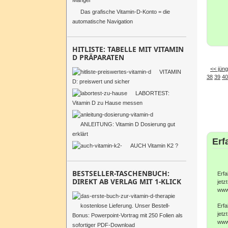
Mangel
Das grafische Vitamin-D-Konto = die
automatische Navigation
HITLISTE: TABELLE MIT VITAMIN
D PRÄPARATEN
<< jüng
VITAMIN
38
39
40
D: preiswert und sicher
LABORTEST:
Vitamin D zu Hause messen
ANLEITUNG: Vitamin D Dosierung gut
erklärt
Erf
AUCH Vitamin K2 ?
BESTSELLER-TASCHENBUCH:
Erfa
DIREKT AB VERLAG MIT 1-KLICK
jetzt
www
Erfa
kostenlose Lieferung. Unser Bestell-
jetzt
Bonus: Powerpoint-Vortrag mit 250 Folien als
www
sofortiger PDF-Download