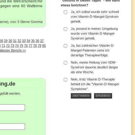
"Gesund in sieben Tagen" - wer kann
nd die Welt erscheint mir
etwas berichten?
 gegen eine 60 Wattbirne
Ja, ich selbst wurde sehr schnell
vom Vitamin-D-Mangel-Syndrom
geheilt.
Sterne), von: 5 Sterne Gemma
Ja, jemand in meiner Umgebung
wurde vom Vitamin-D-Mangel-
Syndrom geheilt.
28
29
30
31
32
33
34
35
36
37
0
71
72
73
74
75
76
77
78
79
80
Ja, bei zahlreichen Vitamin-D-
ältester Bericht >>
Mangel-Patienten sehe ich
derartige Therapieerfolge.
Nein, meine Heilung vom VDM-
Syndrom dauerte deutlich länger
als eine Woche.
Nein, trotz Vitamin D-Therapie
ung.de
behielt ich die "Vitamin-D-Mangel-
Symptome".
efüllt werden.