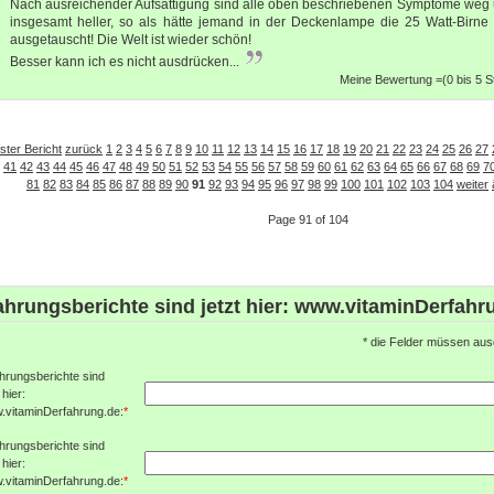
Nach ausreichender Aufsättigung sind alle oben beschriebenen Symptome weg u
insgesamt heller, so als hätte jemand in der Deckenlampe die 25 Watt-Birne
ausgetauscht! Die Welt ist wieder schön!
Besser kann ich es nicht ausdrücken...
Meine Bewertung =(0 bis 5 
ster Bericht
zurück
1
2
3
4
5
6
7
8
9
10
11
12
13
14
15
16
17
18
19
20
21
22
23
24
25
26
27
41
42
43
44
45
46
47
48
49
50
51
52
53
54
55
56
57
58
59
60
61
62
63
64
65
66
67
68
69
7
81
82
83
84
85
86
87
88
89
90
91
92
93
94
95
96
97
98
99
100
101
102
103
104
weiter
Page 91 of 104
ahrungsberichte sind jetzt hier: www.vitaminDerfahr
*
die Felder müssen ausg
hrungsberichte sind
 hier:
.vitaminDerfahrung.de:
*
hrungsberichte sind
 hier:
.vitaminDerfahrung.de:
*