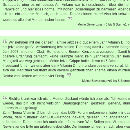
Schlagartig ging es mir besser. Am Anfang war ich erschrocken über die hoh
Frankreich und hier ist es normal, mit hohen Dosierungen zu hantieren. Aber d
ich bin ein anderer Mensch; auch keine Depressionen mehr! Also ich schwör
werde es alle drei Monate testen lassen.
Meine Bewertung =(0 bis 5 Sterne), vo
Wir nehmen mit der ganzen Familie jetzt seid gut einem Jahr Vitamin D, ho
bis jetzt keine große Veränderung fest stellen. Dies mag damit zusammen hänge
Juni 2007 mit einem Obst,- Gemüse-und Beeren Konzentrat versorgen. Damit h
positive Erfahrung gemacht, keine Krämpfe mehr, kein Zahnfleischbluten bei
Müdigkeit wie weg geblasen. Meine letzte Grippe hatte ich vor ca 5 Jahren.
Insgesamt fühlen wir uns aber dank Vitamin D nun rundum bestens versorgt. I
sich die Mediziner verstärkt auch diesem ganzheitlichen Thema öffnen würde
Doktor von Helden weiterhin viel Erfolg.
Meine Bewertung =(0 bis 5 Sterne
Richtig krank war ich nicht. Meinen Zustand würde ich eher als: "Ich kenne
wieder, das bin ich nicht wirklich!" Unausgeglichen, gestresst, genervt, dün
depressiv, ausgelaugt....
Zum Thema Vitamin D bin ich über das LOGI-Forum gekommen, habe mir das 
Worm, dem "Erfinder" der LOGI-Methode gekauft, gelesen und angefangen
informieren. Dabei habe ich auch die informativen Web-Seiten des Vitaminde
Newsletter die Bitte um Erfahrungsberichte. Der komme ich gerne nach, aber was 