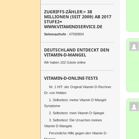
ZUGRIFFS-ZÄHLER:> 38
MILLIONEN (SEIT 2009) AB 2017
STUFE2=
WWW.VITAMINDSERVICE.DE
Seitenaufrufe
: 47590804
DEUTSCHLAND ENTDECKT DEN
VITAMIN-D-MANGEL
Wir haben 102 Gäste online
VITAMIN-D-ONLINE-TESTS
Nr. 1 HIT: der Original Vitamin-D-Rechner
Dr. von Helden
1. Selbsttest: meine Vitamin D-Mangel-
Symptome
2. Selbsttest: mein Vitamin D-Spiegel
3. Selbsttest: Die Ursachen meines
Vitamin D-Mangels
Persönliche Hilfe gegen den Vitamin D-