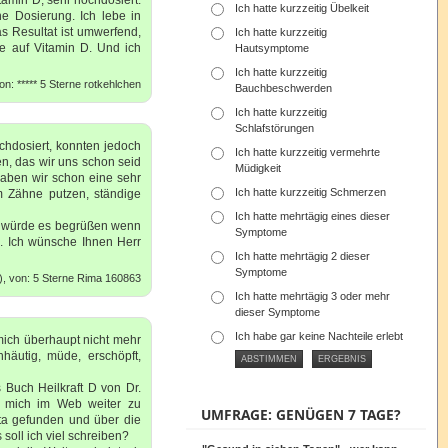
Ich hatte kurzzeitig Übelkeit
e Dosierung. Ich lebe in
as Resultat ist umwerfend,
Ich hatte kurzzeitig
e auf Vitamin D. Und ich
Hautsymptome
Ich hatte kurzzeitig
n: ***** 5 Sterne rotkehlchen
Bauchbeschwerden
Ich hatte kurzzeitig
Schlafstörungen
chdosiert, konnten jedoch
Ich hatte kurzzeitig vermehrte
n, das wir uns schon seid
Müdigkeit
aben wir schon eine sehr
Ich hatte kurzzeitig Schmerzen
m Zähne putzen, ständige
Ich hatte mehrtägig eines dieser
ch würde es begrüßen wenn
Symptome
n. Ich wünsche Ihnen Herr
Ich hatte mehrtägig 2 dieser
Symptome
), von: 5 Sterne Rima 160863
Ich hatte mehrtägig 3 oder mehr
dieser Symptome
Ich habe gar keine Nachteile erlebt
 mich überhaupt nicht mehr
nhäutig, müde, erschöpft,
Buch Heilkraft D von Dr.
, mich im Web weiter zu
UMFRAGE: GENÜGEN 7 TAGE?
lta gefunden und über die
soll ich viel schreiben?