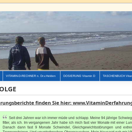
VITAMIN-D-RECHNER n. Dr.v.Helden
DOSIERUNG Vitamin D
TASCHENBUCH Vita
OLGE
hrungsberichte finden Sie hier: www.VitaminDerfahrun
Seit drei Jahren war ich immer müde und schlapp. Meine 94 jährige Schwiege
fitter, als ich. Im vergangenen Jahr habe ich mich fast vier Monate mit einer 
Danach dann fast 9 Monate Schwindel, Gleichgewichtsstörungen und extre
Treppensteigen. Und ununterbrochen Ohrenrauschen. Mein Hausarzt gab mir Vit