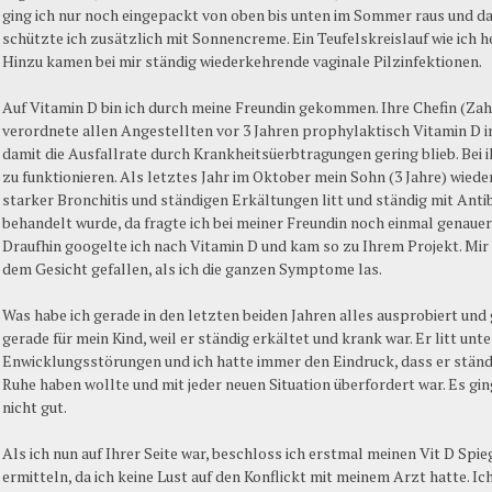
ging ich nur noch eingepackt von oben bis unten im Sommer raus und d
schützte ich zusätzlich mit Sonnencreme. Ein Teufelskreislauf wie ich h
Hinzu kamen bei mir ständig wiederkehrende vaginale Pilzinfektionen.
Auf Vitamin D bin ich durch meine Freundin gekommen. Ihre Chefin (Zah
verordnete allen Angestellten vor 3 Jahren prophylaktisch Vitamin D i
damit die Ausfallrate durch Krankheitsüerbtragungen gering blieb. Bei i
zu funktionieren. Als letztes Jahr im Oktober mein Sohn (3 Jahre) wiede
starker Bronchitis und ständigen Erkältungen litt und ständig mit Anti
behandelt wurde, da fragte ich bei meiner Freundin noch einmal genauer
Draufhin googelte ich nach Vitamin D und kam so zu Ihrem Projekt. Mir i
dem Gesicht gefallen, als ich die ganzen Symptome las.
Was habe ich gerade in den letzten beiden Jahren alles ausprobiert und 
gerade für mein Kind, weil er ständig erkältet und krank war. Er litt un
Enwicklungsstörungen und ich hatte immer den Eindruck, dass er ständi
Ruhe haben wollte und mit jeder neuen Situation überfordert war. Es gin
nicht gut.
Als ich nun auf Ihrer Seite war, beschloss ich erstmal meinen Vit D Spie
ermitteln, da ich keine Lust auf den Konflickt mit meinem Arzt hatte. Ich