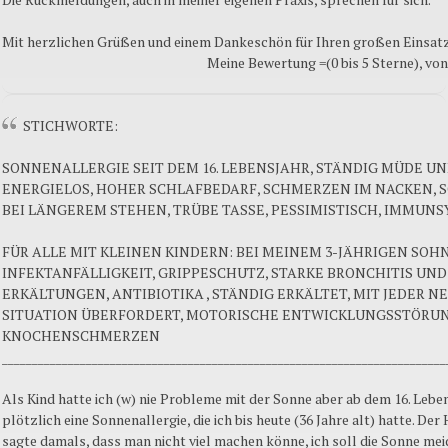
Mit herzlichen Grüßen und einem Dankeschön für Ihren großen Einsat
Meine Bewertung =(0 bis 5 Sterne), von
STICHWORTE:
SONNENALLERGIE SEIT DEM 16. LEBENSJAHR, STÄNDIG MÜDE UN
ENERGIELOS, HOHER SCHLAFBEDARF, SCHMERZEN IM NACKEN,
BEI LÄNGEREM STEHEN, TRÜBE TASSE, PESSIMISTISCH, IMMUN
FÜR ALLE MIT KLEINEN KINDERN: BEI MEINEM 3-JÄHRIGEN SOHN
INFEKTANFÄLLIGKEIT, GRIPPESCHUTZ, STARKE BRONCHITIS UN
ERKÄLTUNGEN, ANTIBIOTIKA , STÄNDIG ERKÄLTET, MIT JEDER N
SITUATION ÜBERFORDERT, MOTORISCHE ENTWICKLUNGSSTÖRU
KNOCHENSCHMERZEN
__________________________________________________________________________
Als Kind hatte ich (w) nie Probleme mit der Sonne aber ab dem 16. Leb
plötzlich eine Sonnenallergie, die ich bis heute (36 Jahre alt) hatte. Der
sagte damals, dass man nicht viel machen könne, ich soll die Sonne mei