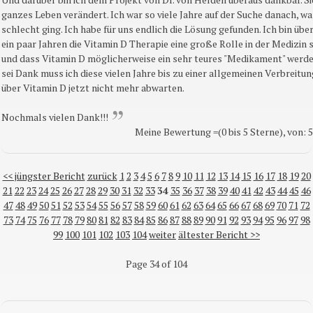
ganzes Leben verändert. Ich war so viele Jahre auf der Suche danach, w
schlecht ging. Ich habe für uns endlich die Lösung gefunden. Ich bin übe
ein paar Jahren die Vitamin D Therapie eine große Rolle in der Medizin 
und dass Vitamin D möglicherweise ein sehr teures "Medikament" werde
sei Dank muss ich diese vielen Jahre bis zu einer allgemeinen Verbreitu
über Vitamin D jetzt nicht mehr abwarten.
Nochmals vielen Dank!!!
Meine Bewertung =(0 bis 5 Sterne), von: 
<< jüngster Bericht
zurück
1
2
3
4
5
6
7
8
9
10
11
12
13
14
15
16
17
18
19
20
21
22
23
24
25
26
27
28
29
30
31
32
33
34
35
36
37
38
39
40
41
42
43
44
45
46
47
48
49
50
51
52
53
54
55
56
57
58
59
60
61
62
63
64
65
66
67
68
69
70
71
72
73
74
75
76
77
78
79
80
81
82
83
84
85
86
87
88
89
90
91
92
93
94
95
96
97
98
99
100
101
102
103
104
weiter
ältester Bericht >>
Page 34 of 104