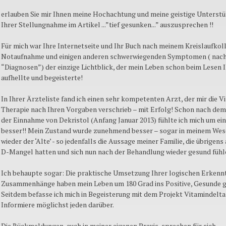
erlauben Sie mir Ihnen meine Hochachtung und meine geistige Unterst
Ihrer Stellungnahme im Artikel ...”tief gesunken...” auszusprechen !!
Für mich war Ihre Internetseite und Ihr Buch nach meinem Kreislaufkol
Notaufnahme und einigen anderen schwerwiegenden Symptomen ( nach
“Diagnosen”) der einzige Lichtblick, der mein Leben schon beim Lesen 
aufhellte und begeisterte!
In Ihrer Ärzteliste fand ich einen sehr kompetenten Arzt, der mir die 
Therapie nach Ihren Vorgaben verschrieb – mit Erfolg! Schon nach dem
der Einnahme von Dekristol (Anfang Januar 2013) fühlte ich mich um ein
besser!! Mein Zustand wurde zunehmend besser – sogar in meinem Wes
wieder der ‘Alte’ - so jedenfalls die Aussage meiner Familie, die übrigen
D-Mangel hatten und sich nun nach der Behandlung wieder gesund fühl
Ich behaupte sogar: Die praktische Umsetzung Ihrer logischen Erkenn
Zusammenhänge haben mein Leben um 180 Grad ins Positive, Gesunde g
Seitdem befasse ich mich in Begeisterung mit dem Projekt Vitamindelta
Informiere möglichst jeden darüber.
Die Rückmeldungen, auch in meiner eigenen Praxis, sprechen für sich.