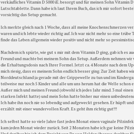
verkäufliches Vitamin D 5000 iE. besorgt und für meinen Sohn Vitamin D 2
Lutschtablette. Dann habe ich laut Ihrem Buch, das ich mir sofort bestel
vorsichtig das Setup gemacht.
Ich merkte gleich nach 1 Woche, dass all meine Knochenschmerzen v
waren und ich lebte wieder richtig auf. Ich war nicht mehr so eine trübe
finde das Leben allgemein wieder positiv und nicht mehr so pessimistisc
Nachdem ich spürte, wie gut s mir mit dem Vitamin D ging, gab ich es 
Freund und machte bei meinem Sohn das Setup. Außerdem nehmen wir 
die Erhaltungsdosis nach Ihrer Formel. Jetzt ca. 4 Monate nach dem Up
mich riesig, dass es meinem Sohn endlich besser ging. Zur Zeit haben wir
Norddeutschland ja gerade mit der Grippewelle zu tun und im Kinderg
teilweise nur noch 5 Kinder und alle um uns herum hat die Welle schon e
Außer mich und meinen Freund (obwohl ich jedes Jahr mind. 3 mal einen 
starken Infekt hatte) und mein Sohn hatte bisher nur einen unbedeuten
Ich habe ihn noch nie so lebendig und aufgeweckt gesehen. Er hüpft und
erzählt mit einer wundervollen Kraft. Es geht ihm richtig gut!!!
Ich selbst hatte so viele Jahre fast jeden Monat einen vaginale Pilzinfe
kam jeden Monat wieder zurück. Seit 2 Monaten habe ich gar keine Pilzi
Und darüber bin ich dem Projekt von Dr. von Helden überaus dankbar. S