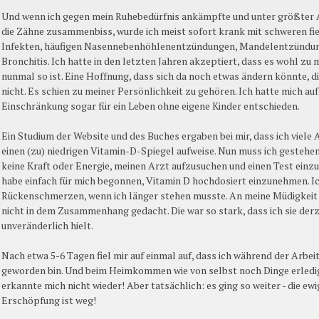
Und wenn ich gegen mein Ruhebedürfnis ankämpfte und unter größter
die Zähne zusammenbiss, wurde ich meist sofort krank mit schweren fi
Infekten, häufigen Nasennebenhöhlenentzündungen, Mandelentzündu
Bronchitis. Ich hatte in den letzten Jahren akzeptiert, dass es wohl zu 
nunmal so ist. Eine Hoffnung, dass sich da noch etwas ändern könnte, di
nicht. Es schien zu meiner Persönlichkeit zu gehören. Ich hatte mich au
Einschränkung sogar für ein Leben ohne eigene Kinder entschieden.
Ein Studium der Website und des Buches ergaben bei mir, dass ich viele 
einen (zu) niedrigen Vitamin-D-Spiegel aufweise. Nun muss ich gestehen
keine Kraft oder Energie, meinen Arzt aufzusuchen und einen Test einzu
habe einfach für mich begonnen, Vitamin D hochdosiert einzunehmen. Ic
Rückenschmerzen, wenn ich länger stehen musste. An meine Müdigkeit 
nicht in dem Zusammenhang gedacht. Die war so stark, dass ich sie derz
unveränderlich hielt.
Nach etwa 5-6 Tagen fiel mir auf einmal auf, dass ich während der Arbei
geworden bin. Und beim Heimkommen wie von selbst noch Dinge erledig
erkannte mich nicht wieder! Aber tatsächlich: es ging so weiter - die ewi
Erschöpfung ist weg!