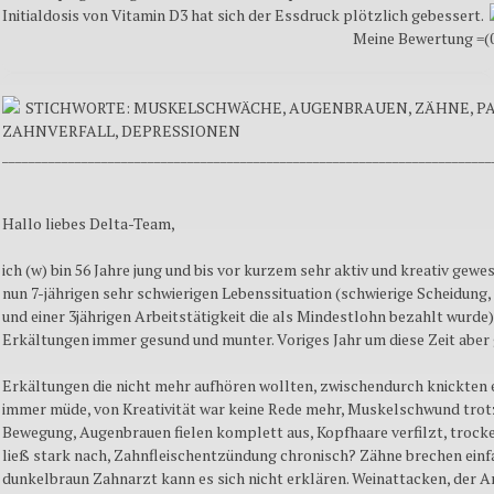
Initialdosis von Vitamin D3 hat sich der Essdruck plötzlich gebessert.
Meine Bewertung =(0 
STICHWORTE: MUSKELSCHWÄCHE, AUGENBRAUEN, ZÄHNE, P
ZAHNVERFALL, DEPRESSIONEN
__________________________________________________________________________
Hallo liebes Delta-Team,
ich (w) bin 56 Jahre jung und bis vor kurzem sehr aktiv und kreativ gew
nun 7-jährigen sehr schwierigen Lebenssituation (schwierige Scheidung,
und einer 3jährigen Arbeitstätigkeit die als Mindestlohn bezahlt wurde) 
Erkältungen immer gesund und munter. Voriges Jahr um diese Zeit aber g
Erkältungen die nicht mehr aufhören wollten, zwischendurch knickten e
immer müde, von Kreativität war keine Rede mehr, Muskelschwund trot
Bewegung, Augenbrauen fielen komplett aus, Kopfhaare verfilzt, troc
ließ stark nach, Zahnfleischentzündung chronisch? Zähne brechen einf
dunkelbraun Zahnarzt kann es sich nicht erklären. Weinattacken, der 