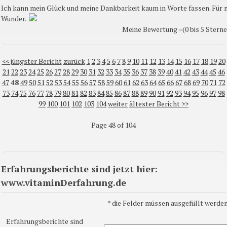
Ich kann mein Glück und meine Dankbarkeit kaum in Worte fassen. Für mi
Wunder.
Meine Bewertung =(0 bis 5 Sterne)
<< jüngster Bericht
zurück
1
2
3
4
5
6
7
8
9
10
11
12
13
14
15
16
17
18
19
20
21
22
23
24
25
26
27
28
29
30
31
32
33
34
35
36
37
38
39
40
41
42
43
44
45
46
47
48
49
50
51
52
53
54
55
56
57
58
59
60
61
62
63
64
65
66
67
68
69
70
71
72
73
74
75
76
77
78
79
80
81
82
83
84
85
86
87
88
89
90
91
92
93
94
95
96
97
98
99
100
101
102
103
104
weiter
ältester Bericht >>
Page 48 of 104
Erfahrungsberichte sind jetzt hier:
www.vitaminDerfahrung.de
*
die Felder müssen ausgefüllt werden
Erfahrungsberichte sind