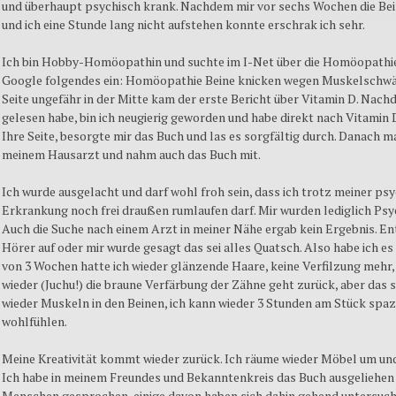
und überhaupt psychisch krank. Nachdem mir vor sechs Wochen die Be
und ich eine Stunde lang nicht aufstehen konnte erschrak ich sehr.
Ich bin Hobby-Homöopathin und suchte im I-Net über die Homöopathie 
Google folgendes ein: Homöopathie Beine knicken wegen Muskelschwäch
Seite ungefähr in der Mitte kam der erste Bericht über Vitamin D. Nach
gelesen habe, bin ich neugierig geworden und habe direkt nach Vitamin 
Ihre Seite, besorgte mir das Buch und las es sorgfältig durch. Danach m
meinem Hausarzt und nahm auch das Buch mit.
Ich wurde ausgelacht und darf wohl froh sein, dass ich trotz meiner ps
Erkrankung noch frei draußen rumlaufen darf. Mir wurden lediglich P
Auch die Suche nach einem Arzt in meiner Nähe ergab kein Ergebnis. 
Hörer auf oder mir wurde gesagt das sei alles Quatsch. Also habe ich es
von 3 Wochen hatte ich wieder glänzende Haare, keine Verfilzung mehr
wieder (Juchu!) die braune Verfärbung der Zähne geht zurück, aber das s
wieder Muskeln in den Beinen, ich kann wieder 3 Stunden am Stück spa
wohlfühlen.
Meine Kreativität kommt wieder zurück. Ich räume wieder Möbel um und 
Ich habe in meinem Freundes und Bekanntenkreis das Buch ausgeliehen u
Menschen gesprochen, einige davon haben sich dahin gehend untersuche