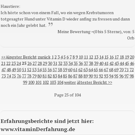
Haustiere:
Ich hörte schon von einem Fall, wo ein wegen Krebstumoren
totgesagter Hund unter Vitamin D wieder anfing zu fressen und dann
noch ein Jahr gelebt hat.
Meine Bewertung =(0 bis 5 Sterne), von: 5
Orb
<< jüngster Bericht
zurück
1
2
3
4
5
6
7
8
9
10
11
12
13
14
15
16
17
18
19
20
21
22
23
24
25
26
27
28
29
30
31
32
33
34
35
36
37
38
39
40
41
42
43
44
45
46
47
48
49
50
51
52
53
54
55
56
57
58
59
60
61
62
63
64
65
66
67
68
69
70
71
72
73
74
75
76
77
78
79
80
81
82
83
84
85
86
87
88
89
90
91
92
93
94
95
96
97
98
99
100
101
102
103
104
weiter
ältester Bericht >>
Page 25 of 104
Erfahrungsberichte sind jetzt hier:
www.vitaminDerfahrung.de