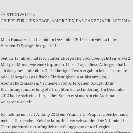
STICHWORTE:
GRIPPE FÜR 1 BIS 2 TAGE, ALLERGIEN DAS GANZE JAHR, ASTHMA
_____________________________________________
Mein Hausarzt hat bei mir im Dezember 2012 einen viel zu tiefen
Vitamin-D Spiegel festgestellt.
Seit ca. 15 Jahren hatte ich unter allergischen Schüben gelitten: etwa 2
Mal pro Monat wie eine Grippe für 1 bis 2 Tage. Diese Allergien hatte
ich das ganze Jahr über. Die bisherigen Tests ergaben keine saisonale
oder Allergen-spezifische Eindeutigkeit. Antihistaminika,
Atemschutzmasken, Vermeiden von Allergenen, Akupunktur,
Ernährungsumstellung etc. brachten keine Linderung. Im Dezember
2012 hatte sich ein allergischer Schub erstmals in ein Asthma
weiterentwickelt.
Ich nehme nun seit Anfang 2013 ein Vitamin-D-Präparat. Seither sind
meine allergischen Schübe komplett verschwunden. Die Vitamin-D-
Therapie wurde ursprünglich unabhängig von den Allergien
verschrieben und auch sonst habe ich nichts an meiner Lebensführung