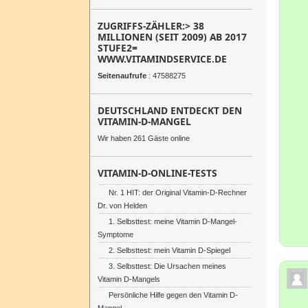
ZUGRIFFS-ZÄHLER:> 38
MILLIONEN (SEIT 2009) AB 2017
STUFE2=
WWW.VITAMINDSERVICE.DE
Seitenaufrufe
: 47588275
DEUTSCHLAND ENTDECKT DEN
VITAMIN-D-MANGEL
Wir haben 261 Gäste online
VITAMIN-D-ONLINE-TESTS
Nr. 1 HIT: der Original Vitamin-D-Rechner
Dr. von Helden
1. Selbsttest: meine Vitamin D-Mangel-
Symptome
2. Selbsttest: mein Vitamin D-Spiegel
3. Selbsttest: Die Ursachen meines
Vitamin D-Mangels
Persönliche Hilfe gegen den Vitamin D-