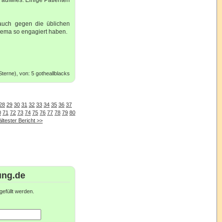
auch gegen die üblichen
hema so engagiert haben.
terne), von: 5 gotheallblacks
28
29
30
31
32
33
34
35
36
37
0
71
72
73
74
75
76
77
78
79
80
ältester Bericht >>
ung.de
efüllt werden.