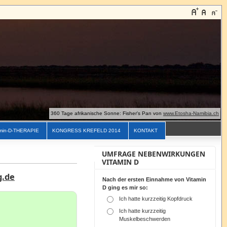
360 Tage afrikanische Sonne: Fisher's Pan von
www.Etosha-Namibia.ch
min-D-THERAPIE
KONGRESS KREFELD 2014
KONTAKT
UMFRAGE NEBENWIRKUNGEN
VITAMIN D
g.de
Nach der ersten Einnahme von Vitamin
D ging es mir so:
Ich hatte kurzzeitig Kopfdruck
Ich hatte kurzzeitig
Muskelbeschwerden