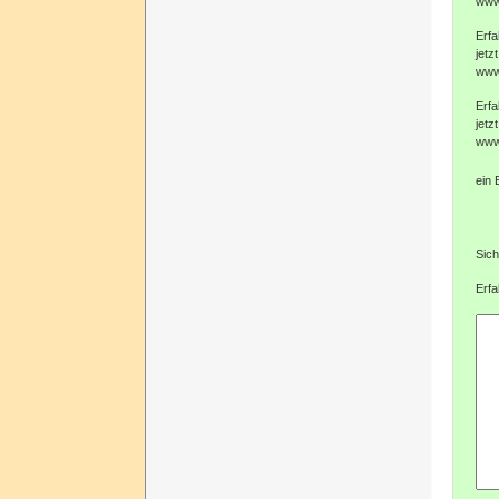
www
Erfa
jetzt
www
Erfa
jetzt
www
ein 
Sich
Erfa