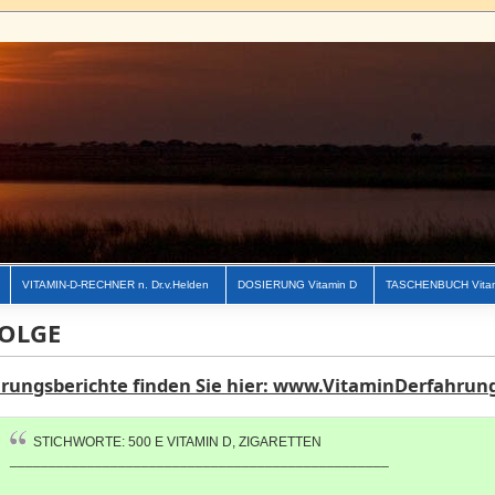
VITAMIN-D-RECHNER n. Dr.v.Helden
DOSIERUNG Vitamin D
TASCHENBUCH Vita
OLGE
hrungsberichte finden Sie hier: www.VitaminDerfahrun
STICHWORTE: 500 E VITAMIN D, ZIGARETTEN
_________________________________________________