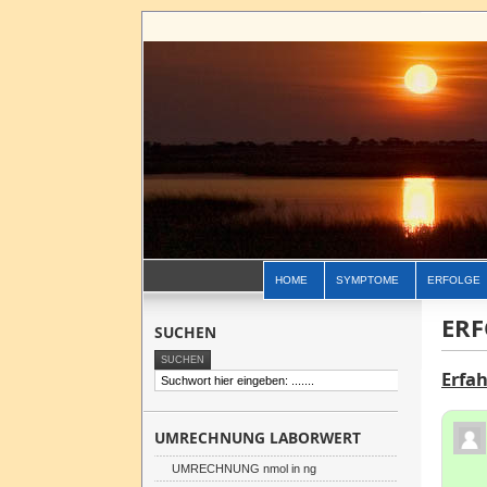
HOME
SYMPTOME
ERFOLGE
ERF
SUCHEN
Erfa
UMRECHNUNG LABORWERT
UMRECHNUNG nmol in ng