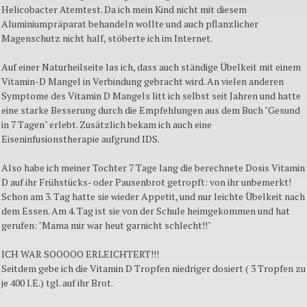
Helicobacter Atemtest. Da ich mein Kind nicht mit diesem
Aluminiumpräparat behandeln wollte und auch pflanzlicher
Magenschutz nicht half, stöberte ich im Internet.
Auf einer Naturheilseite las ich, dass auch ständige Übelkeit mit einem
Vitamin-D Mangel in Verbindung gebracht wird. An vielen anderen
Symptome des Vitamin D Mangels litt ich selbst seit Jahren und hatte
eine starke Besserung durch die Empfehlungen aus dem Buch "Gesund
in 7 Tagen" erlebt. Zusätzlich bekam ich auch eine
Eiseninfusionstherapie aufgrund IDS.
Also habe ich meiner Tochter 7 Tage lang die berechnete Dosis Vitamin
D auf ihr Frühstücks- oder Pausenbrot getropft: von ihr unbemerkt!
Schon am 3. Tag hatte sie wieder Appetit, und nur leichte Übelkeit nach
dem Essen. Am 4. Tag ist sie von der Schule heimgekommen und hat
gerufen: "Mama mir war heut garnicht schlecht!!"
ICH WAR SOOOOO ERLEICHTERT!!!
Seitdem gebe ich die Vitamin D Tropfen niedriger dosiert ( 3 Tropfen zu
je 400 I.E.) tgl. auf ihr Brot.