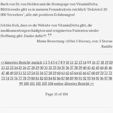
Buch von Dr. von Helden und die Homepage von VitaminDelta.
Mittlerweile gibt es in meinem Freundeskreis reichlich "Dekristol 20
000-Verzehrer", alle mit positiven Erfahrungen!
Ich bin froh, dass es die Website von VitaminDelta gibt, die
medikamentengeschädigten und resignierten Patienten wieder
Hoffnung gibt. Danke dafür!!!
Meine Bewertung =(0 bis 5 Sterne), von: 5 Sterne
Ruddle
<< jüngster Bericht
zurück
1
2
3
4
5
6
7
8
9
10
11
12
13
14
15
16
17
18
19
20
21
22
23
24
25
26
27
28
29
30
31
32
33
34
35
36
37
38
39
40
41
42
43
44
45
46
47
48
49
50
51
52
53
54
55
56
57
58
59
60
61
62
63
64
65
66
67
68
69
70
71
72
73
74
75
76
77
78
79
80
81
82
83
84
85
86
87
88
89
90
91
92
93
94
95
96
97
98
99
100
101
102
103
104
weiter
ältester Bericht >>
Page 15 of 104