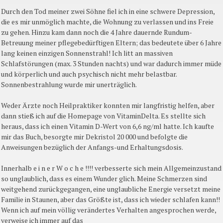
Durch den Tod meiner zwei Söhne fiel ich in eine schwere Depression,
die es mir unmöglich machte, die Wohnung zu verlassen und ins Freie
zu gehen. Hinzu kam dann noch die 4 Jahre dauernde Rundum-
Betreuung meiner pflegebedürftigen Eltern; das bedeutete über 6 Jahre
lang keinen einzigen Sonnenstrahl! Ich litt an massiven
Schlafstörungen (max. 3 Stunden nachts) und war dadurch immer müde
und körperlich und auch psychisch nicht mehr belastbar.
Sonnenbestrahlung wurde mir unerträglich.
Weder Ärzte noch Heilpraktiker konnten mir langfristig helfen, aber
dann stieß ich auf die Homepage von VitaminDelta. Es stellte sich
heraus, dass ich einen Vitamin D-Wert von 6,6 ng/ml hatte. Ich kaufte
mir das Buch, besorgte mir Dekristol 20 000 und befolgte die
Anweisungen bezüglich der Anfangs-und Erhaltungsdosis.
Innerhalb e i n e r W o c h e !!!! verbesserte sich mein Allgemeinzustand
so unglaublich, dass es einem Wunder glich. Meine Schmerzen sind
weitgehend zurückgegangen, eine unglaubliche Energie versetzt meine
Familie in Staunen, aber das Größte ist, dass ich wieder schlafen kann!!
Wenn ich auf mein völlig verändertes Verhalten angesprochen werde,
verweise ich immer auf das