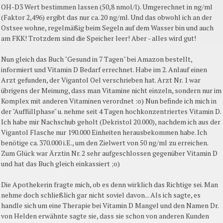
OH-D3 Wert bestimmen lassen (50,8 nmol/l). Umgerechnet in ng/ml
(Faktor 2,496) ergibt das nur ca. 20 ng/ml. Und das obwohl ich an der
Ostsee wohne, regelmäßig beim Segeln auf dem Wasser bin und auch
am FKK! Trotzdem sind die Speicher leer! Aber - alles wird gut!
Nun gleich das Buch "Gesund in 7 Tagen" bei Amazon bestellt,
informiert und Vitamin D Bedarf errechnet. Habe im 2. Anlauf einen
Arzt gefunden, der Vigantol Oel verschrieben hat. Arzt Nr. 1 war
übrigens der Meinung, dass man Vitamine nicht einzeln, sondern nur im
Komplex mit anderen Vitaminen verordnet :o) Nun befinde ich mich in
der "Auffüllphase" u. nehme seit 4 Tagen hochkonzentriertes Vitamin D.
Ich habe mir Nachschub geholt (Dekristol 20.000), nachdem ich aus der
Vigantol Flasche nur 190.000 Einheiten herausbekommen habe. Ich
benötige ca. 370.000 i.E., um den Zielwert von 50 ng/ml zu erreichen.
Zum Glück war Ärztin Nr. 2 sehr aufgeschlossen gegenüber Vitamin D
und hat das Buch gleich einkassiert ;o)
Die Apothekerin fragte mich, ob es denn wirklich das Richtige sei. Man
nehme doch schließlich gar nicht soviel davon... Als ich sagte, es
handle sich um eine Therapie bei Vitamin D Mangel und den Namen Dr.
von Helden erwähnte sagte sie, dass sie schon von anderen Kunden