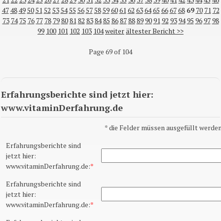
47
48
49
50
51
52
53
54
55
56
57
58
59
60
61
62
63
64
65
66
67
68
69
70
71
72
73
74
75
76
77
78
79
80
81
82
83
84
85
86
87
88
89
90
91
92
93
94
95
96
97
98
99
100
101
102
103
104
weiter
ältester Bericht >>
Page 69 of 104
Erfahrungsberichte sind jetzt hier:
www.vitaminDerfahrung.de
*
die Felder müssen ausgefüllt werden
Erfahrungsberichte sind
jetzt hier:
www.vitaminDerfahrung.de:
*
Erfahrungsberichte sind
jetzt hier:
www.vitaminDerfahrung.de:
*