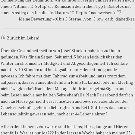
einem "Vitamin-D-Setup" die Remission des frühen Typ I-Diabetes mit
einen Anstieg des Insulin-Indikators "C-Peptid" nachweisen.)
Meine Bewertung =(0 bis 5 Sterne), von: 5 low_carb_diabetiker
Zurück im Leben!
Über die Gesundheitsseiten von Josef Stocker habe ich zu Ihnen
gefunden. Was für ein Segen! Seit mind. 3 Jahren leide ich über den
Winter an chronischer Müdigkeit und Abgeschlagenheit. Ich schlafe
nachts 8-10 Stunden und bin tagsüber trotzdem ständig müde
gewesen. Ich fahre mit dem Fahrrad zur Arbeit und muss trotzdem
aufpassen, dass ich anschließend am Frühstückstisch oder im Meeting
nicht "wegknicke". Nach dem Mittag schlafe ich regelmäßig ein und
beim Lesen nach einer halben Seite ebenfalls. Nach Feierabend darf ich
mich zu Hause gar nicht erst hinsetzen und bevor ich abends auf der
Couch einschlafe, gehe ich lieber gleich ins Bett. Sollte es das nun an
Lebensqualität gewesen sein, nach erst 44 Lebensjahren?
Alle erdenklichen Laborwerte sind bestens; Herz, Lunge und Nieren
ebenfalls. Was ist nur los??? In der letzten Woche habe ich meinen 25-