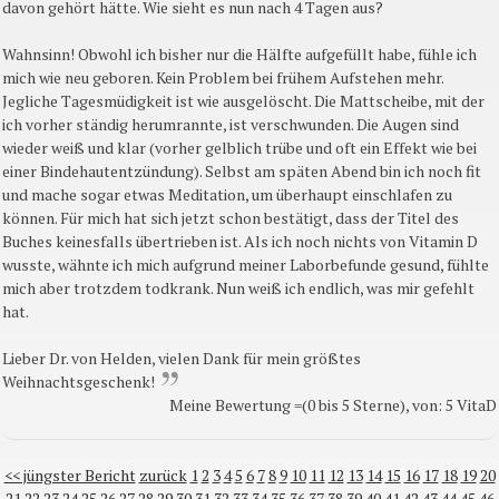
davon gehört hätte. Wie sieht es nun nach 4 Tagen aus?
Wahnsinn! Obwohl ich bisher nur die Hälfte aufgefüllt habe, fühle ich
mich wie neu geboren. Kein Problem bei frühem Aufstehen mehr.
Jegliche Tagesmüdigkeit ist wie ausgelöscht. Die Mattscheibe, mit der
ich vorher ständig herumrannte, ist verschwunden. Die Augen sind
wieder weiß und klar (vorher gelblich trübe und oft ein Effekt wie bei
einer Bindehautentzündung). Selbst am späten Abend bin ich noch fit
und mache sogar etwas Meditation, um überhaupt einschlafen zu
können. Für mich hat sich jetzt schon bestätigt, dass der Titel des
Buches keinesfalls übertrieben ist. Als ich noch nichts von Vitamin D
wusste, wähnte ich mich aufgrund meiner Laborbefunde gesund, fühlte
mich aber trotzdem todkrank. Nun weiß ich endlich, was mir gefehlt
hat.
Lieber Dr. von Helden, vielen Dank für mein größtes
Weihnachtsgeschenk!
Meine Bewertung =(0 bis 5 Sterne), von: 5 VitaD
<< jüngster Bericht
zurück
1
2
3
4
5
6
7
8
9
10
11
12
13
14
15
16
17
18
19
20
21
22
23
24
25
26
27
28
29
30
31
32
33
34
35
36
37
38
39
40
41
42
43
44
45
46