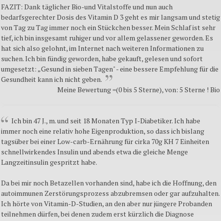
FAZIT: Dank täglicher Bio-und Vitalstoffe und nun auch
bedarfsgerechter Dosis des Vitamin D 3 geht es mir langsam und stetig
von Tag zu Tag immer noch ein Stückchen besser. Mein Schlaf ist sehr
tief, ich bin insgesamt ruhiger und vor allem gelassener geworden. Es
hat sich also gelohnt, im Internet nach weiteren Informationen zu
suchen. Ich bin fündig geworden, habe gekauft, gelesen und sofort
umgesetzt: „Gesund in sieben Tagen" - eine bessere Empfehlung für die
Gesundheit kann ich nicht geben.
Meine Bewertung =(0 bis 5 Sterne), von: 5 Sterne ! Bio
Ich bin 47 J., m. und seit 18 Monaten Typ I-Diabetiker. Ich habe
immer noch eine relativ hohe Eigenproduktion, so dass ich bislang
tagsüber bei einer Low-carb-Ernährung für cirka 70g KH 7 Einheiten
schnellwirkendes Insulin und abends etwa die gleiche Menge
Langzeitinsulin gespritzt habe.
Da bei mir noch Betazellen vorhanden sind, habe ich die Hoffnung, den
autoimmunen Zerstörungsprozess abzubremsen oder gar aufzuhalten.
Ich hörte von Vitamin-D-Studien, an den aber nur jüngere Probanden
teilnehmen dürfen, bei denen zudem erst kürzlich die Diagnose