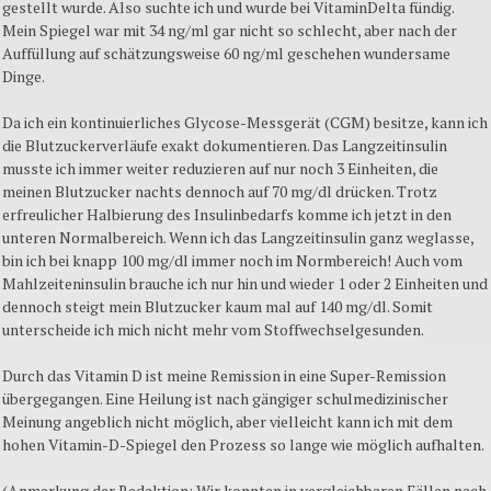
gestellt wurde. Also suchte ich und wurde bei VitaminDelta fündig.
Mein Spiegel war mit 34 ng/ml gar nicht so schlecht, aber nach der
Auffüllung auf schätzungsweise 60 ng/ml geschehen wundersame
Dinge.
Da ich ein kontinuierliches Glycose-Messgerät (CGM) besitze, kann ich
die Blutzuckerverläufe exakt dokumentieren. Das Langzeitinsulin
musste ich immer weiter reduzieren auf nur noch 3 Einheiten, die
meinen Blutzucker nachts dennoch auf 70 mg/dl drücken. Trotz
erfreulicher Halbierung des Insulinbedarfs komme ich jetzt in den
unteren Normalbereich. Wenn ich das Langzeitinsulin ganz weglasse,
bin ich bei knapp 100 mg/dl immer noch im Normbereich! Auch vom
Mahlzeiteninsulin brauche ich nur hin und wieder 1 oder 2 Einheiten und
dennoch steigt mein Blutzucker kaum mal auf 140 mg/dl. Somit
unterscheide ich mich nicht mehr vom Stoffwechselgesunden.
Durch das Vitamin D ist meine Remission in eine Super-Remission
übergegangen. Eine Heilung ist nach gängiger schulmedizinischer
Meinung angeblich nicht möglich, aber vielleicht kann ich mit dem
hohen Vitamin-D-Spiegel den Prozess so lange wie möglich aufhalten.
(Anmerkung der Redaktion: Wir konnten in vergleichbaren Fällen nach