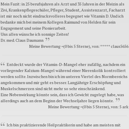
Mein Fazit: in 25 berufsjahren als Arzt und 35 Jahren in der Meizin als
Zivi, Krankenpflegeschüler, Pfleger, Student, Assistenzarzt, Facharzt
ist mir noch nicht eindrucksvolleres begegnet wie Vitamin D. Und ich
bedanke mich bei meinem Kollegen Raimund von Helden für sein
Engagement und seine Pionierarbeit.
Uns allen wünsche ich sonnige Zeiten!
Dr. med. Claus Daumann
Meine Bewertung =(0 bis 5 Sterne), von: ***** claus5656
Entdeckt wurde der Vitamin-D-Mangel eher zufällig, nachdem ein
vorliegender Kalzium-Mangel während einer Nierenkolik kontrolliert
werden sollte. Inzwischen bin ich im unteren Viertel des Normbereichs
angekommen und mir geht es besser. Langjährige Erschöpfung und
Muskelschmerzen sind nicht mehr so sehr einschränkend.
Eine Nebenwirkung könnte sein, dass ich Gewicht zugelegt habe, was
allerdings auch an dem Beginn der Wechseljahre liegen könnte.
Meine Bewertung =(0 bis 5 Sterne), von: 5 ark
Ich bin praktizierende Heilpraktikerin und habe am meisten mit