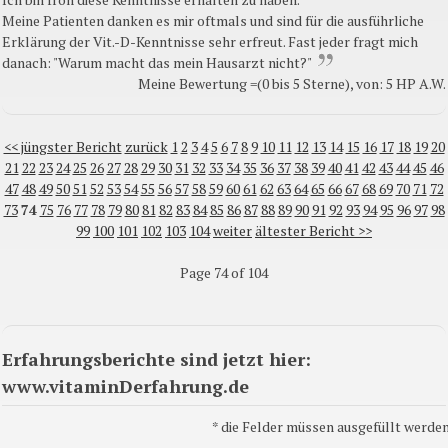
Meine Patienten danken es mir oftmals und sind für die ausführliche
Erklärung der Vit.-D-Kenntnisse sehr erfreut. Fast jeder fragt mich
danach: "Warum macht das mein Hausarzt nicht?"
Meine Bewertung =(0 bis 5 Sterne), von: 5 HP A.W.
<< jüngster Bericht
zurück
1
2
3
4
5
6
7
8
9
10
11
12
13
14
15
16
17
18
19
20
21
22
23
24
25
26
27
28
29
30
31
32
33
34
35
36
37
38
39
40
41
42
43
44
45
46
47
48
49
50
51
52
53
54
55
56
57
58
59
60
61
62
63
64
65
66
67
68
69
70
71
72
73
74
75
76
77
78
79
80
81
82
83
84
85
86
87
88
89
90
91
92
93
94
95
96
97
98
99
100
101
102
103
104
weiter
ältester Bericht >>
Page 74 of 104
Erfahrungsberichte sind jetzt hier:
www.vitaminDerfahrung.de
*
die Felder müssen ausgefüllt werden