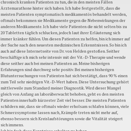
chronisch kranken Patienten zu tun, die in den meisten Fällen
Ärztemarathone hinter sich haben. Ich habe festgestellt, dass die
meisten Patienten symptomatisch medikamentös behandelt werden,
oftmals bekommen sie Medikamente gegen die Nebenwirkungen der
anderen Medikamente. Ich habe viele Patienten die nicht selten bis zu
20 Tabletten täglich schlucken, jedoch laut ihrer Erläuterung sich
immer kränker fühlen. Um diesen Patienten zu helfen, bin ich immer auf
der Suche nach den neuesten medizinischen Erkenntnissen. So bin ich
auch auf diese Internetseite von Dr. von Helden gestoßen. Seither
beschäftige ich mich sehr intensiv mit der Vit.-D-Therapie und wende
diese seither auch bei meinen Patienten an. Meine bisherigen
Erfahrungen sind durchweg sehr positiv. Bei meinen bisherigen
Blutuntersuchungen von Patienten hat sich bestätigt, dass 90 % einen
zum Teil sehr niedrigen Vit.-D-Wert haben. Diese Untersuchung gehört
mittlerweile zum Standard meiner Diagnostik. Wird dieser Mangel
gleich von Anfang an laborüberwacht behoben, geht es den meisten
Patienten innerhalb kürzester Zeit viel besser. Die meisten Patienten
schildern mir, dass sie oftmals wieder erholsam schlafen können, viele
Schmerzsymptome lassen nach, Krämpfe treten nicht mehr auf,
ebenso bessern sich Kreislaufstörungen sowie die Vitalität steigert
sich immens.
Ich bin froh diese Kenntnisse erhalten zu haben.