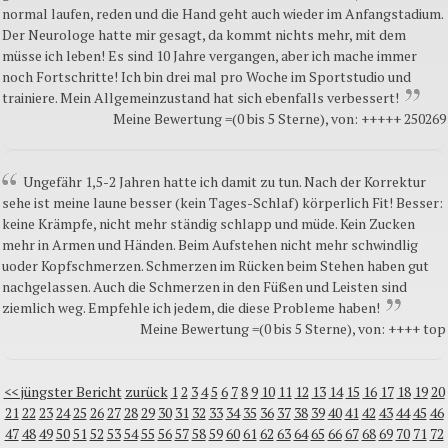
normal laufen, reden und die Hand geht auch wieder im Anfangstadium.
Der Neurologe hatte mir gesagt, da kommt nichts mehr, mit dem
müsse ich leben! Es sind 10 Jahre vergangen, aber ich mache immer
noch Fortschritte! Ich bin drei mal pro Woche im Sportstudio und
trainiere. Mein Allgemeinzustand hat sich ebenfalls verbessert!
Meine Bewertung =(0 bis 5 Sterne), von: +++++ 250269
Ungefähr 1,5-2 Jahren hatte ich damit zu tun. Nach der Korrektur
sehe ist meine laune besser (kein Tages-Schlaf) körperlich Fit! Besser:
keine Krämpfe, nicht mehr ständig schlapp und müde. Kein Zucken
mehr in Armen und Händen. Beim Aufstehen nicht mehr schwindlig
uoder Kopfschmerzen. Schmerzen im Rücken beim Stehen haben gut
nachgelassen. Auch die Schmerzen in den Füßen und Leisten sind
ziemlich weg. Empfehle ich jedem, die diese Probleme haben!
Meine Bewertung =(0 bis 5 Sterne), von: ++++ top
<< jüngster Bericht
zurück
1
2
3
4
5
6
7
8
9
10
11
12
13
14
15
16
17
18
19
20
21
22
23
24
25
26
27
28
29
30
31
32
33
34
35
36
37
38
39
40
41
42
43
44
45
46
47
48
49
50
51
52
53
54
55
56
57
58
59
60
61
62
63
64
65
66
67
68
69
70
71
72