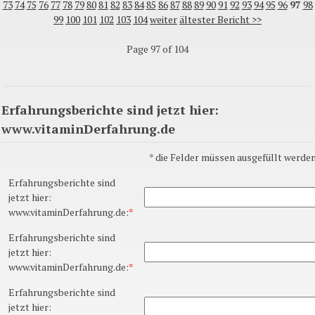
73
74
75
76
77
78
79
80
81
82
83
84
85
86
87
88
89
90
91
92
93
94
95
96
97
98
99
100
101
102
103
104
weiter
ältester Bericht >>
Page 97 of 104
Erfahrungsberichte sind jetzt hier:
www.vitaminDerfahrung.de
*
die Felder müssen ausgefüllt werden
Erfahrungsberichte sind
jetzt hier:
www.vitaminDerfahrung.de:
*
Erfahrungsberichte sind
jetzt hier:
www.vitaminDerfahrung.de:
*
Erfahrungsberichte sind
jetzt hier: