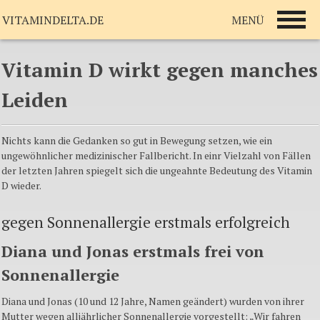
MENÜ
VITAMINDELTA.DE
Vitamin D wirkt gegen manches
Leiden
Nichts kann die Gedanken so gut in Bewegung setzen, wie ein
ungewöhnlicher medizinischer Fallbericht. In einr Vielzahl von Fällen
der letzten Jahren spiegelt sich die ungeahnte Bedeutung des Vitamin
D wieder.
gegen Sonnenallergie erstmals erfolgreich
Diana und Jonas
erstmals
frei
von
Sonnenallergie
Diana und Jonas (10 und 12
Jahre
,
Namen
geändert
)
wurden
von
ihrer
Mutter
wegen
alljährlicher
Sonnenallergie
vorgestellt
:
„Wir
fahren