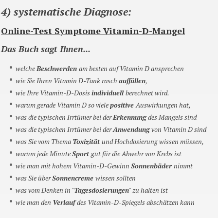
4) systematische Diagnose:
Online-Test Symptome Vitamin-D-Mangel
Das Buch sagt Ihnen...
welche
Beschwerden
am besten auf Vitamin D ansprechen
wie Sie Ihren Vitamin D-Tank rasch
auffüllen
,
wie Ihre Vitamin-D-Dosis
individuell
berechnet wird.
warum gerade Vitamin D so viele
positive
Auswirkungen hat,
was die typischen Irrtümer bei der
Erkennung
des Mangels sind
was die typischen Irrtümer bei der
Anwendung
von Vitamin D sind
was Sie vom Thema
Toxizität
und Hochdosierung wissen müssen,
warum jede Minute
Sport
gut für die Abwehr von Krebs ist
wie man mit hohem Vitamin-D-Gewinn
Sonnenbäder
nimmt
was Sie über
Sonnencreme
wissen sollten
was vom Denken in "
Tagesdosierungen
" zu halten ist
wie man den
Verlauf
des Vitamin-D-Spiegels abschätzen kann