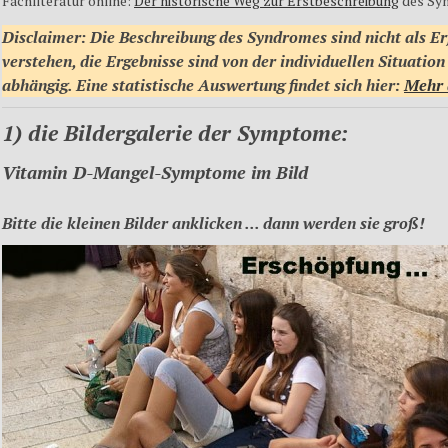
Fachliteratur online:
Der historische Weg zur Erstbeschreibung
des Sy
Disclaimer: Die Beschreibung des Syndromes sind nicht als Er
verstehen, die Ergebnisse sind von der individuellen Situatio
abhängig. Eine statistische Auswertung findet sich hier:
Mehr 
1) die Bildergalerie der Symptome:
Vitamin D-Mangel-Symptome im Bild
Bitte die kleinen Bilder anklicken ..
. dann werden sie groß!