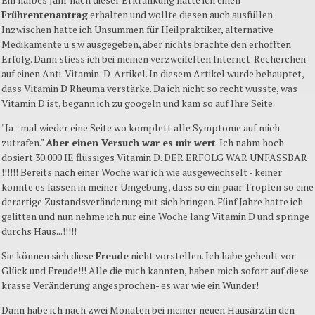
Frührentenantrag
erhalten und wollte diesen auch ausfüllen.
Inzwischen hatte ich Unsummen für Heilpraktiker, alternative
Medikamente u.s.w ausgegeben, aber nichts brachte den erhofften
Erfolg. Dann stiess ich bei meinen verzweifelten Internet-Recherchen
auf einen Anti-Vitamin-D-Artikel. In diesem Artikel wurde behauptet,
dass Vitamin D Rheuma verstärke. Da ich nicht so recht wusste, was
Vitamin D ist, begann ich zu googeln und kam so auf Ihre Seite.
"Ja - mal wieder eine Seite wo komplett alle Symptome auf mich
zutrafen."
Aber einen Versuch war es mir wert
. Ich nahm hoch
dosiert 30.000 IE flüssiges Vitamin D. DER ERFOLG WAR UNFASSBAR
!!!!!! Bereits nach einer Woche war ich wie ausgewechselt - keiner
konnte es fassen in meiner Umgebung, dass so ein paar Tropfen so eine
derartige Zustandsveränderung mit sich bringen. Fünf Jahre hatte ich
gelitten und nun nehme ich nur eine Woche lang Vitamin D und springe
durchs Haus...!!!!!
Sie können sich diese
Freude
nicht vorstellen. Ich habe geheult vor
Glück und Freude!!! Alle die mich kannten, haben mich sofort auf diese
krasse Veränderung angesprochen- es war wie ein Wunder!
Dann habe ich nach zwei Monaten bei meiner neuen Hausärztin den