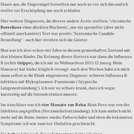
Haare aus, die Fingernägel bröselten nur noch so vor sich hin und ich
wollte vor Erschöpfung nur noch schlafen.
Hier weitere Diagnosen, die diverse andere Ärzte stellten: "chronische
Borreliose
ohne direkten Nachweis", nur ein spezieller (aber nicht
offiziell anerkannter) Test war positiv. "Systemische Candida-
Besiedlung" - auch hier streiten sich die Geister.
Nun war ich also schon vier Jahre in diesem grauenhaften Zustand mit
drei kleinen Kinder. Die Krönung dieses Horrors war dann die Influenza
B (echte
Grippe
), die ich mir zu Weihnachten 2011/12 zuzog. Mein
Hausarzt hat leider kläglich versagt- nach drei Wochen habe ich mich
dann selbst in die Klinik eingewiesen. Diagnose: schwere Influenza B-
infektion mit Mykoplasmen-Pneumonie ("Atypische
Lungenentzündung"). Ich war so schwer krank, dass ich sogar
kurzzeitig auf die Intensivstation musste.
Im Anschluss war ich
vier Monate zur Reha
. Mein Herz war von der
Infektion angegriffen (Herzmuskelentzündung). Ich kam einfach nicht
mehr auf die Beine. Immer wieder Fieberschübe und eben die bekannten
Symptome: ich war zum tot-Umfallen geschwächt.
Ein halbes Jahr nach dieser Erkrankung hatte ich einen