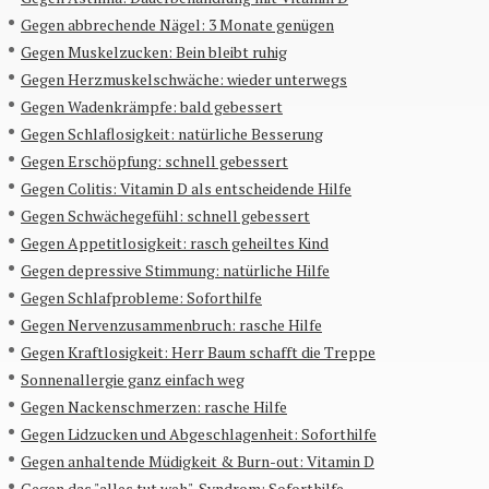
Gegen abbrechende Nägel: 3 Monate genügen
Gegen Muskelzucken: Bein bleibt ruhig
Gegen Herzmuskelschwäche: wieder unterwegs
Gegen Wadenkrämpfe: bald gebessert
Gegen Schlaflosigkeit: natürliche Besserung
Gegen Erschöpfung: schnell gebessert
Gegen Colitis: Vitamin D als entscheidende Hilfe
Gegen Schwächegefühl: schnell gebessert
Gegen Appetitlosigkeit: rasch geheiltes Kind
Gegen depressive Stimmung: natürliche Hilfe
Gegen Schlafprobleme: Soforthilfe
Gegen Nervenzusammenbruch: rasche Hilfe
Gegen Kraftlosigkeit: Herr Baum schafft die Treppe
Sonnenallergie ganz einfach weg
Gegen Nackenschmerzen: rasche Hilfe
Gegen Lidzucken und Abgeschlagenheit: Soforthilfe
Gegen anhaltende Müdigkeit & Burn-out: Vitamin D
Gegen das "alles tut weh"-Syndrom: Soforthilfe