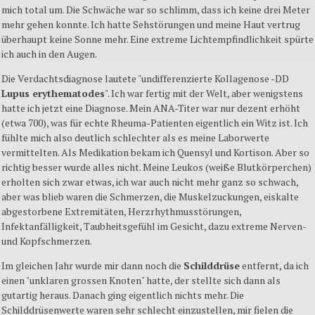
mich total um. Die Schwäche war so schlimm, dass ich keine drei Meter
mehr gehen konnte. Ich hatte Sehstörungen und meine Haut vertrug
überhaupt keine Sonne mehr. Eine extreme Lichtempfindlichkeit spürte
ich auch in den Augen.
Die Verdachtsdiagnose lautete "undifferenzierte Kollagenose -DD
Lupus erythematodes
". Ich war fertig mit der Welt, aber wenigstens
hatte ich jetzt eine Diagnose. Mein ANA-Titer war nur dezent erhöht
(etwa 700), was für echte Rheuma-Patienten eigentlich ein Witz ist. Ich
fühlte mich also deutlich schlechter als es meine Laborwerte
vermittelten. Als Medikation bekam ich Quensyl und Kortison. Aber so
richtig besser wurde alles nicht. Meine Leukos (weiße Blutkörperchen)
erholten sich zwar etwas, ich war auch nicht mehr ganz so schwach,
aber was blieb waren die Schmerzen, die Muskelzuckungen, eiskalte
abgestorbene Extremitäten, Herzrhythmusstörungen,
Infektanfälligkeit, Taubheitsgefühl im Gesicht, dazu extreme Nerven-
und Kopfschmerzen.
Im gleichen Jahr wurde mir dann noch die
Schilddrüse
entfernt, da ich
einen "unklaren grossen Knoten" hatte, der stellte sich dann als
gutartig heraus. Danach ging eigentlich nichts mehr. Die
Schilddrüsenwerte waren sehr schlecht einzustellen, mir fielen die