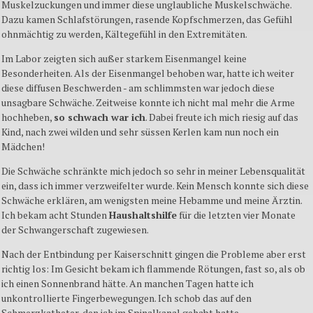
Muskelzuckungen und immer diese unglaubliche Muskelschwäche.
Dazu kamen Schlafstörungen, rasende Kopfschmerzen, das Gefühl
ohnmächtig zu werden, Kältegefühl in den Extremitäten.
Im Labor zeigten sich außer starkem Eisenmangel keine
Besonderheiten. Als der Eisenmangel behoben war, hatte ich weiter
diese diffusen Beschwerden - am schlimmsten war jedoch diese
unsagbare Schwäche. Zeitweise konnte ich nicht mal mehr die Arme
hochheben,
so schwach war ich
. Dabei freute ich mich riesig auf das
Kind, nach zwei wilden und sehr süssen Kerlen kam nun noch ein
Mädchen!
Die Schwäche schränkte mich jedoch so sehr in meiner Lebensqualität
ein, dass ich immer verzweifelter wurde. Kein Mensch konnte sich diese
Schwäche erklären, am wenigsten meine Hebamme und meine Ärztin.
Ich bekam acht Stunden
Haushaltshilfe
für die letzten vier Monate
der Schwangerschaft zugewiesen.
Nach der Entbindung per Kaiserschnitt gingen die Probleme aber erst
richtig los: Im Gesicht bekam ich flammende Rötungen, fast so, als ob
ich einen Sonnenbrand hätte. An manchen Tagen hatte ich
unkontrollierte Fingerbewegungen. Ich schob das auf den
Schmerzkatheter, den ich im Spinalkanal gehabt hatte.