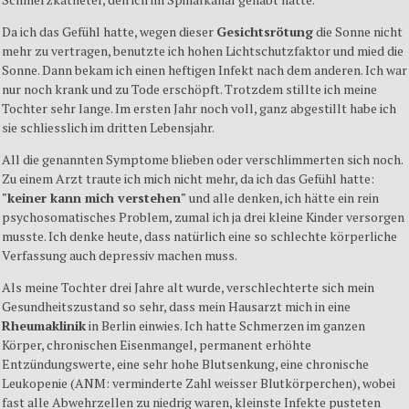
Da ich das Gefühl hatte, wegen dieser
Gesichtsrötung
die Sonne nicht
mehr zu vertragen, benutzte ich hohen Lichtschutzfaktor und mied die
Sonne. Dann bekam ich einen heftigen Infekt nach dem anderen. Ich war
nur noch krank und zu Tode erschöpft. Trotzdem stillte ich meine
Tochter sehr lange. Im ersten Jahr noch voll, ganz abgestillt habe ich
sie schliesslich im dritten Lebensjahr.
All die genannten Symptome blieben oder verschlimmerten sich noch.
Zu einem Arzt traute ich mich nicht mehr, da ich das Gefühl hatte:
"keiner kann mich verstehen"
und alle denken, ich hätte ein rein
psychosomatisches Problem, zumal ich ja drei kleine Kinder versorgen
musste. Ich denke heute, dass natürlich eine so schlechte körperliche
Verfassung auch depressiv machen muss.
Als meine Tochter drei Jahre alt wurde, verschlechterte sich mein
Gesundheitszustand so sehr, dass mein Hausarzt mich in eine
Rheumaklinik
in Berlin einwies. Ich hatte Schmerzen im ganzen
Körper, chronischen Eisenmangel, permanent erhöhte
Entzündungswerte, eine sehr hohe Blutsenkung, eine chronische
Leukopenie (ANM: verminderte Zahl weisser Blutkörperchen), wobei
fast alle Abwehrzellen zu niedrig waren, kleinste Infekte pusteten