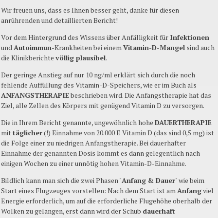
Wir freuen uns, dass es Ihnen besser geht, danke für diesen
anrührenden und detaillierten Bericht!
Vor dem Hintergrund des Wissens über Anfälligkeit für
Infektionen
und
Autoimmun
-Krankheiten bei einem
Vitamin-D-Mangel
sind auch
die Klinikberichte
völlig plausibel
.
Der geringe Anstieg auf nur 10 ng/ml erklärt sich durch die noch
fehlende Auffüllung des Vitamin-D-Speichers, wie er im Buch als
ANFANGSTHERAPIE
beschrieben wird. Die Anfangstherapie hat das
Ziel, alle Zellen des Körpers mit genügend Vitamin D zu versorgen.
Die in Ihrem Bericht genannte, ungewöhnlich hohe
DAUERTHERAPIE
mit
täglicher
(!) Einnahme von 20.000 E Vitamin D (das sind 0,5 mg) ist
die Folge einer zu niedrigen Anfangstherapie. Bei dauerhafter
Einnahme der genannten Dosis kommt es dann gelegentlich nach
einigen Wochen zu einer unnötig hohen Vitamin-D-Einnahme.
Bildlich kann man sich die zwei Phasen "
Anfang & Dauer
" wie beim
Start eines Flugzeuges vorstellen: Nach dem Start ist am
Anfang
viel
Energie erforderlich, um auf die erforderliche Flugehöhe oberhalb der
Wolken zu gelangen, erst dann wird der Schub
dauerhaft